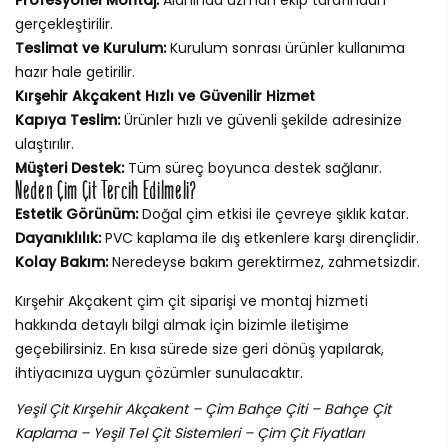
gerçekleştirilir.
Teslimat ve Kurulum:
Kurulum sonrası ürünler kullanıma
hazır hale getirilir.
Kırşehir Akçakent Hızlı ve Güvenilir Hizmet
Kapıya Teslim:
Ürünler hızlı ve güvenli şekilde adresinize
ulaştırılır.
Müşteri Destek:
Tüm süreç boyunca destek sağlanır.
Neden Çim Çit Tercih Edilmeli?
Estetik Görünüm:
Doğal çim etkisi ile çevreye şıklık katar.
Dayanıklılık:
PVC kaplama ile dış etkenlere karşı dirençlidir.
Kolay Bakım:
Neredeyse bakım gerektirmez, zahmetsizdir.
Kırşehir Akçakent çim çit siparişi ve montaj hizmeti
hakkında detaylı bilgi almak için bizimle iletişime
geçebilirsiniz. En kısa sürede size geri dönüş yapılarak,
ihtiyacınıza uygun çözümler sunulacaktır.
Yeşil Çit Kırşehir Akçakent – Çim Bahçe Çiti – Bahçe Çit
Kaplama – Yeşil Tel Çit Sistemleri – Çim Çit Fiyatları