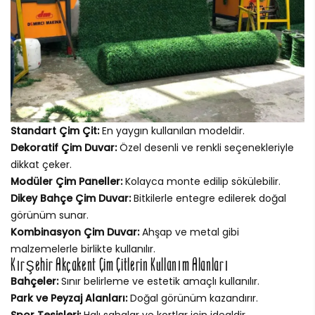
Standart Çim Çit:
En yaygın kullanılan modeldir.
Dekoratif Çim Duvar:
Özel desenli ve renkli seçenekleriyle
dikkat çeker.
Modüler Çim Paneller:
Kolayca monte edilip sökülebilir.
Dikey Bahçe Çim Duvar:
Bitkilerle entegre edilerek doğal
görünüm sunar.
Kombinasyon Çim Duvar:
Ahşap ve metal gibi
malzemelerle birlikte kullanılır.
Kırşehir Akçakent Çim Çitlerin Kullanım Alanları
Bahçeler:
Sınır belirleme ve estetik amaçlı kullanılır.
Park ve Peyzaj Alanları:
Doğal görünüm kazandırır.
Spor Tesisleri:
Halı sahalar ve kortlar için idealdir.