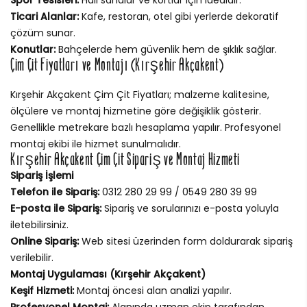
Ticari Alanlar:
Kafe, restoran, otel gibi yerlerde dekoratif
çözüm sunar.
Konutlar:
Bahçelerde hem güvenlik hem de şıklık sağlar.
Çim Çit Fiyatları ve Montajı (Kırşehir Akçakent)
Kırşehir Akçakent Çim Çit Fiyatları; malzeme kalitesine,
ölçülere ve montaj hizmetine göre değişiklik gösterir.
Genellikle metrekare bazlı hesaplama yapılır. Profesyonel
montaj ekibi ile hizmet sunulmalıdır.
Kırşehir Akçakent Çim Çit Sipariş ve Montaj Hizmeti
Sipariş İşlemi
Telefon ile Sipariş:
0312 280 29 99 / 0549 280 39 99
E-posta ile Sipariş:
Sipariş ve sorularınızı e-posta yoluyla
iletebilirsiniz.
Online Sipariş:
Web sitesi üzerinden form doldurarak sipariş
verilebilir.
Montaj Uygulaması (Kırşehir Akçakent)
Keşif Hizmeti:
Montaj öncesi alan analizi yapılır.
Profesyonel Montaj:
Alanında uzman ekip tarafından