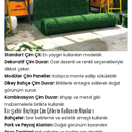
Standart Çim Çit:
En yaygın kullanılan modeldir.
Dekoratif Çim Duvar:
Özel desenli ve renkli seçenekleriyle
dikkat çeker.
Modüler Çim Paneller:
Kolayca monte edilip sökülebilir.
Dikey Bahçe Çim Duvar:
Bitkilerle entegre edilerek doğal
görünüm sunar.
Kombinasyon Çim Duvar:
Ahşap ve metal gibi
malzemelerle birlikte kullanılır.
Kırşehir Boztepe Çim Çitlerin Kullanım Alanları
Bahçeler:
Sınır belirleme ve estetik amaçlı kullanılır.
Park ve Peyzaj Alanları:
Doğal görünüm kazandırır.
Spor Tesisleri:
Halı sahalar ve kortlar için idealdir.