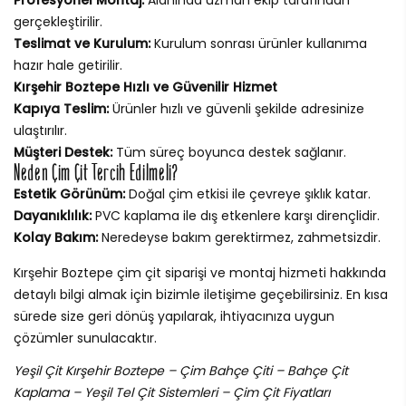
gerçekleştirilir.
Teslimat ve Kurulum:
Kurulum sonrası ürünler kullanıma
hazır hale getirilir.
Kırşehir Boztepe Hızlı ve Güvenilir Hizmet
Kapıya Teslim:
Ürünler hızlı ve güvenli şekilde adresinize
ulaştırılır.
Müşteri Destek:
Tüm süreç boyunca destek sağlanır.
Neden Çim Çit Tercih Edilmeli?
Estetik Görünüm:
Doğal çim etkisi ile çevreye şıklık katar.
Dayanıklılık:
PVC kaplama ile dış etkenlere karşı dirençlidir.
Kolay Bakım:
Neredeyse bakım gerektirmez, zahmetsizdir.
Kırşehir Boztepe çim çit siparişi ve montaj hizmeti hakkında
detaylı bilgi almak için bizimle iletişime geçebilirsiniz. En kısa
sürede size geri dönüş yapılarak, ihtiyacınıza uygun
çözümler sunulacaktır.
Yeşil Çit Kırşehir Boztepe – Çim Bahçe Çiti – Bahçe Çit
Kaplama – Yeşil Tel Çit Sistemleri – Çim Çit Fiyatları