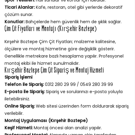
Ticari Alanlar:
Kafe, restoran, otel gibi yerlerde dekoratif
çözüm sunar.
Konutlar:
Bahçelerde hem güvenlik hem de şıklık sağlar.
Çim Çit Fiyatları ve Montajı (Kırşehir Boztepe)
Kırşehir Boztepe Çim Çit Fiyatları; malzeme kalitesine,
ölçülere ve montaj hizmetine göre değişiklik gösterir.
Genellikle metrekare bazlı hesaplama yapılır. Profesyonel
montaj ekibi ile hizmet sunulmalıdır.
Kırşehir Boztepe Çim Çit Sipariş ve Montaj Hizmeti
Sipariş İşlemi
Telefon ile Sipariş:
0312 280 29 99 / 0549 280 39 99
E-posta ile Sipariş:
Sipariş ve sorularınızı e-posta yoluyla
iletebilirsiniz.
Online Sipariş:
Web sitesi üzerinden form doldurarak sipariş
verilebilir.
Montaj Uygulaması (Kırşehir Boztepe)
Keşif Hizmeti:
Montaj öncesi alan analizi yapılır.
Profesyonel Montaj:
Alanında uzman ekip tarafından