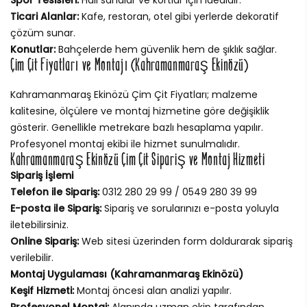
Ticari Alanlar:
Kafe, restoran, otel gibi yerlerde dekoratif
çözüm sunar.
Konutlar:
Bahçelerde hem güvenlik hem de şıklık sağlar.
Çim Çit Fiyatları ve Montajı (Kahramanmaraş Ekinözü)
Kahramanmaraş Ekinözü Çim Çit Fiyatları; malzeme
kalitesine, ölçülere ve montaj hizmetine göre değişiklik
gösterir. Genellikle metrekare bazlı hesaplama yapılır.
Profesyonel montaj ekibi ile hizmet sunulmalıdır.
Kahramanmaraş Ekinözü Çim Çit Sipariş ve Montaj Hizmeti
Sipariş İşlemi
Telefon ile Sipariş:
0312 280 29 99 / 0549 280 39 99
E-posta ile Sipariş:
Sipariş ve sorularınızı e-posta yoluyla
iletebilirsiniz.
Online Sipariş:
Web sitesi üzerinden form doldurarak sipariş
verilebilir.
Montaj Uygulaması (Kahramanmaraş Ekinözü)
Keşif Hizmeti:
Montaj öncesi alan analizi yapılır.
Profesyonel Montaj:
Alanında uzman ekip tarafından