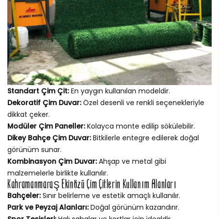
Standart Çim Çit:
En yaygın kullanılan modeldir.
Dekoratif Çim Duvar:
Özel desenli ve renkli seçenekleriyle
dikkat çeker.
Modüler Çim Paneller:
Kolayca monte edilip sökülebilir.
Dikey Bahçe Çim Duvar:
Bitkilerle entegre edilerek doğal
görünüm sunar.
Kombinasyon Çim Duvar:
Ahşap ve metal gibi
malzemelerle birlikte kullanılır.
Kahramanmaraş Ekinözü Çim Çitlerin Kullanım Alanları
Bahçeler:
Sınır belirleme ve estetik amaçlı kullanılır.
Park ve Peyzaj Alanları:
Doğal görünüm kazandırır.
Spor Tesisleri:
Halı sahalar ve kortlar için idealdir.