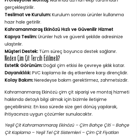
gerçekleştirilir.
Teslimat ve Kurulum:
Kurulum sonrası ürünler kullanıma
hazır hale getirilir.
Kahramanmaraş Ekinözü Hızlı ve Güvenilir Hizmet
Kapıya Teslim:
Ürünler hızlı ve güvenli şekilde adresinize
ulaştırılır.
Müşteri Destek:
Tüm süreç boyunca destek sağlanır.
Neden Çim Çit Tercih Edilmeli?
Estetik Görünüm:
Doğal çim etkisi ile çevreye şıklık katar.
Dayanıklılık:
PVC kaplama ile dış etkenlere karşı dirençlidir.
Kolay Bakım:
Neredeyse bakım gerektirmez, zahmetsizdir.
Kahramanmaraş Ekinözü çim çit siparişi ve montaj hizmeti
hakkında detaylı bilgi almak için bizimle iletişime
geçebilirsiniz. En kısa sürede size geri dönüş yapılarak,
ihtiyacınıza uygun çözümler sunulacaktır.
Yeşil Çit Kahramanmaraş Ekinözü – Çim Bahçe Çiti – Bahçe
Çit Kaplama – Yeşil Tel Çit Sistemleri – Çim Çit Fiyatları