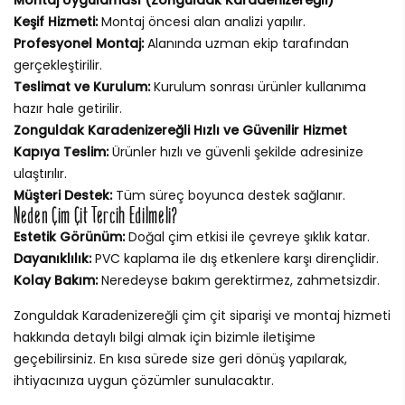
Keşif Hizmeti:
Montaj öncesi alan analizi yapılır.
Profesyonel Montaj:
Alanında uzman ekip tarafından
gerçekleştirilir.
Teslimat ve Kurulum:
Kurulum sonrası ürünler kullanıma
hazır hale getirilir.
Zonguldak Karadenizereğli Hızlı ve Güvenilir Hizmet
Kapıya Teslim:
Ürünler hızlı ve güvenli şekilde adresinize
ulaştırılır.
Müşteri Destek:
Tüm süreç boyunca destek sağlanır.
Neden Çim Çit Tercih Edilmeli?
Estetik Görünüm:
Doğal çim etkisi ile çevreye şıklık katar.
Dayanıklılık:
PVC kaplama ile dış etkenlere karşı dirençlidir.
Kolay Bakım:
Neredeyse bakım gerektirmez, zahmetsizdir.
Zonguldak Karadenizereğli çim çit siparişi ve montaj hizmeti
hakkında detaylı bilgi almak için bizimle iletişime
geçebilirsiniz. En kısa sürede size geri dönüş yapılarak,
ihtiyacınıza uygun çözümler sunulacaktır.