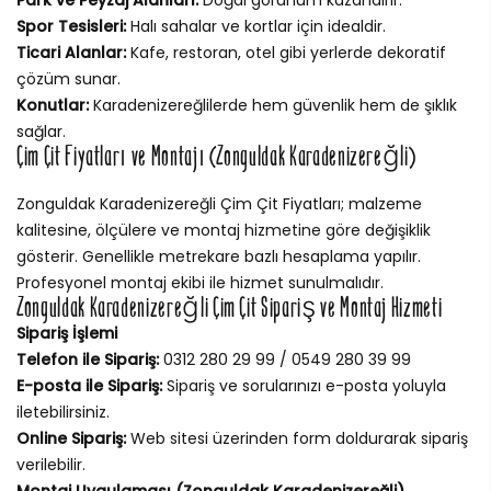
Spor Tesisleri:
Halı sahalar ve kortlar için idealdir.
Ticari Alanlar:
Kafe, restoran, otel gibi yerlerde dekoratif
çözüm sunar.
Konutlar:
Karadenizereğlilerde hem güvenlik hem de şıklık
sağlar.
Çim Çit Fiyatları ve Montajı (Zonguldak Karadenizereğli)
Zonguldak Karadenizereğli Çim Çit Fiyatları; malzeme
kalitesine, ölçülere ve montaj hizmetine göre değişiklik
gösterir. Genellikle metrekare bazlı hesaplama yapılır.
Profesyonel montaj ekibi ile hizmet sunulmalıdır.
Zonguldak Karadenizereğli Çim Çit Sipariş ve Montaj Hizmeti
Sipariş İşlemi
Telefon ile Sipariş:
0312 280 29 99 / 0549 280 39 99
E-posta ile Sipariş:
Sipariş ve sorularınızı e-posta yoluyla
iletebilirsiniz.
Online Sipariş:
Web sitesi üzerinden form doldurarak sipariş
verilebilir.
Montaj Uygulaması (Zonguldak Karadenizereğli)