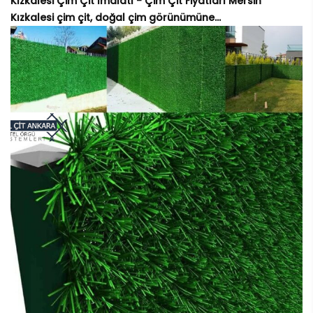
Kızkalesi Çim Çit İmalatı - Çim Çit Fiyatları Mersin
Kızkalesi çim çit, doğal çim görünümüne...