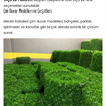
Ölçü ve Tasarım:
Müşteri taleplerine özel ölçü ve renk
seçenekleri sunulabilir.
Çim Duvar Modelleri ve Çeşitleri
Mersin Kızkalesi çim duvar modelleri; bahçeler, parklar,
işletmeler ve konutlar gibi birçok alanda estetik bir çözüm
sunar.