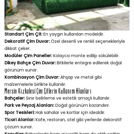
Standart Çim Çit:
En yaygın kullanılan modeldir.
Dekoratif Çim Duvar:
Özel desenli ve renkli seçenekleriyle
dikkat çeker.
Modüler Çim Paneller:
Kolayca monte edilip sökülebilir.
Dikey Bahçe Çim Duvar:
Bitkilerle entegre edilerek doğal
görünüm sunar.
Kombinasyon Çim Duvar:
Ahşap ve metal gibi
malzemelerle birlikte kullanılır.
Mersin Kızkalesi Çim Çitlerin Kullanım Alanları
Bahçeler:
Sınır belirleme ve estetik amaçlı kullanılır.
Park ve Peyzaj Alanları:
Doğal görünüm kazandırır.
Spor Tesisleri:
Halı sahalar ve kortlar için idealdir.
Ticari Alanlar:
Kafe, restoran, otel gibi yerlerde dekoratif
çözüm sunar.
Konutlar:
Bahçelerde hem güvenlik hem de şıklık sağlar.