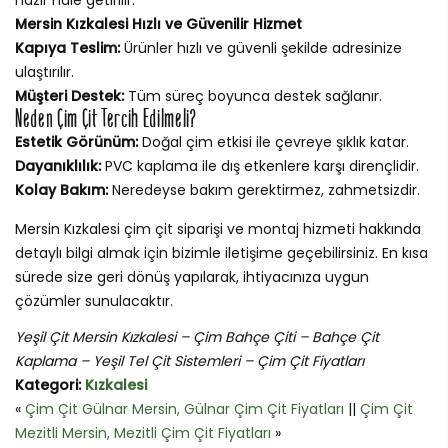
Mersin Kızkalesi Hızlı ve Güvenilir Hizmet
Kapıya Teslim:
Ürünler hızlı ve güvenli şekilde adresinize
ulaştırılır.
Müşteri Destek:
Tüm süreç boyunca destek sağlanır.
Neden Çim Çit Tercih Edilmeli?
Estetik Görünüm:
Doğal çim etkisi ile çevreye şıklık katar.
Dayanıklılık:
PVC kaplama ile dış etkenlere karşı dirençlidir.
Kolay Bakım:
Neredeyse bakım gerektirmez, zahmetsizdir.
Mersin Kızkalesi çim çit siparişi ve montaj hizmeti hakkında
detaylı bilgi almak için bizimle iletişime geçebilirsiniz. En kısa
sürede size geri dönüş yapılarak, ihtiyacınıza uygun
çözümler sunulacaktır.
Yeşil Çit Mersin Kızkalesi – Çim Bahçe Çiti – Bahçe Çit
Kaplama – Yeşil Tel Çit Sistemleri – Çim Çit Fiyatları
Kategori:
Kızkalesi
«
Çim Çit Gülnar Mersin, Gülnar Çim Çit Fiyatları
||
Çim Çit
Mezitli Mersin, Mezitli Çim Çit Fiyatları
»