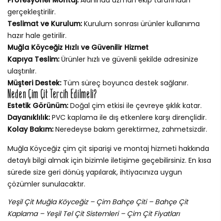
gerçekleştirilir.
Teslimat ve Kurulum:
Kurulum sonrası ürünler kullanıma
hazır hale getirilir.
Muğla Köyceğiz Hızlı ve Güvenilir Hizmet
Kapıya Teslim:
Ürünler hızlı ve güvenli şekilde adresinize
ulaştırılır.
Müşteri Destek:
Tüm süreç boyunca destek sağlanır.
Neden Çim Çit Tercih Edilmeli?
Estetik Görünüm:
Doğal çim etkisi ile çevreye şıklık katar.
Dayanıklılık:
PVC kaplama ile dış etkenlere karşı dirençlidir.
Kolay Bakım:
Neredeyse bakım gerektirmez, zahmetsizdir.
Muğla Köyceğiz çim çit siparişi ve montaj hizmeti hakkında
detaylı bilgi almak için bizimle iletişime geçebilirsiniz. En kısa
sürede size geri dönüş yapılarak, ihtiyacınıza uygun
çözümler sunulacaktır.
Yeşil Çit Muğla Köyceğiz – Çim Bahçe Çiti – Bahçe Çit
Kaplama – Yeşil Tel Çit Sistemleri – Çim Çit Fiyatları