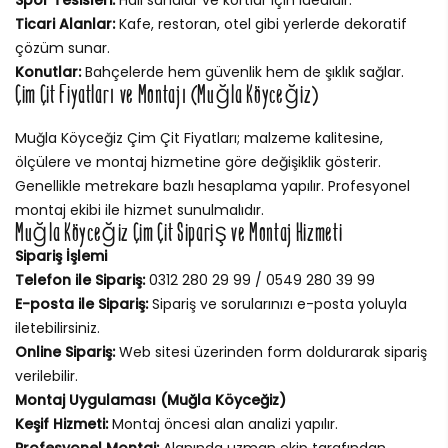
Ticari Alanlar:
Kafe, restoran, otel gibi yerlerde dekoratif
çözüm sunar.
Konutlar:
Bahçelerde hem güvenlik hem de şıklık sağlar.
Çim Çit Fiyatları ve Montajı (Muğla Köyceğiz)
Muğla Köyceğiz Çim Çit Fiyatları; malzeme kalitesine,
ölçülere ve montaj hizmetine göre değişiklik gösterir.
Genellikle metrekare bazlı hesaplama yapılır. Profesyonel
montaj ekibi ile hizmet sunulmalıdır.
Muğla Köyceğiz Çim Çit Sipariş ve Montaj Hizmeti
Sipariş İşlemi
Telefon ile Sipariş:
0312 280 29 99 / 0549 280 39 99
E-posta ile Sipariş:
Sipariş ve sorularınızı e-posta yoluyla
iletebilirsiniz.
Online Sipariş:
Web sitesi üzerinden form doldurarak sipariş
verilebilir.
Montaj Uygulaması (Muğla Köyceğiz)
Keşif Hizmeti:
Montaj öncesi alan analizi yapılır.
Profesyonel Montaj:
Alanında uzman ekip tarafından