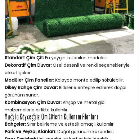
Standart Çim Çit:
En yaygın kullanılan modeldir.
Dekoratif Çim Duvar:
Özel desenli ve renkli seçenekleriyle
dikkat çeker.
Modüler Çim Paneller:
Kolayca monte edilip sökülebilir.
Dikey Bahçe Çim Duvar:
Bitkilerle entegre edilerek doğal
görünüm sunar.
Kombinasyon Çim Duvar:
Ahşap ve metal gibi
malzemelerle birlikte kullanılır.
Muğla Köyceğiz Çim Çitlerin Kullanım Alanları
Bahçeler:
Sınır belirleme ve estetik amaçlı kullanılır.
Park ve Peyzaj Alanları:
Doğal görünüm kazandırır.
Spor Tesisleri:
Halı sahalar ve kortlar için idealdir.