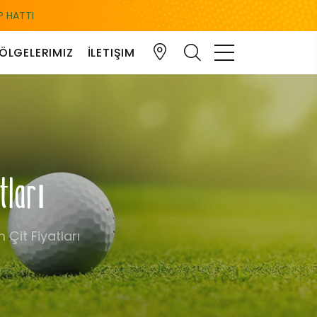
 HATTI
ÖLGELERIMIZ
İLETIŞIM
tları
Çit Fiyatları