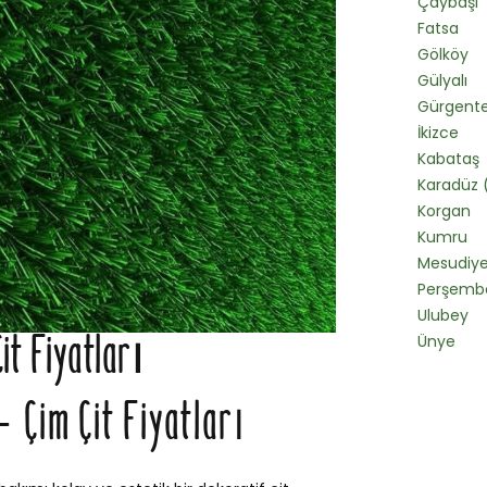
Çaybaşı
Fatsa
Gölköy
Gülyalı
Gürgent
İkizce
Kabataş
Karadüz 
Korgan
Kumru
Mesudiy
Perşemb
Ulubey
it Fiyatları
Ünye
 Çim Çit Fiyatları