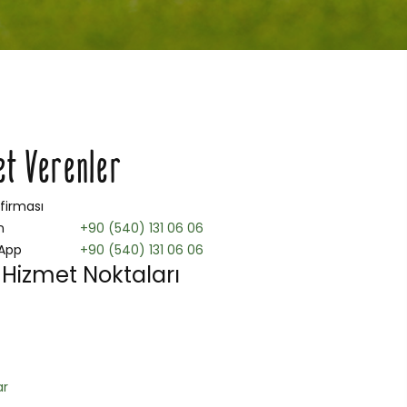
et Verenler
 firması
n
+90 (540) 131 06 06
App
+90 (540) 131 06 06
Hizmet Noktaları
ar