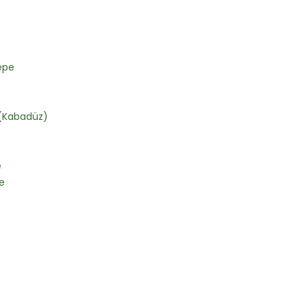
epe
(Kabadüz)
e
e