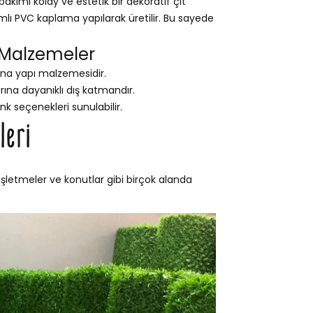
ımı kolay ve estetik bir dekoratif çit
ımlı PVC kaplama yapılarak üretilir. Bu sayede
 Malzemeler
na yapı malzemesidir.
na dayanıklı dış katmandır.
nk seçenekleri sunulabilir.
leri
şletmeler ve konutlar gibi birçok alanda