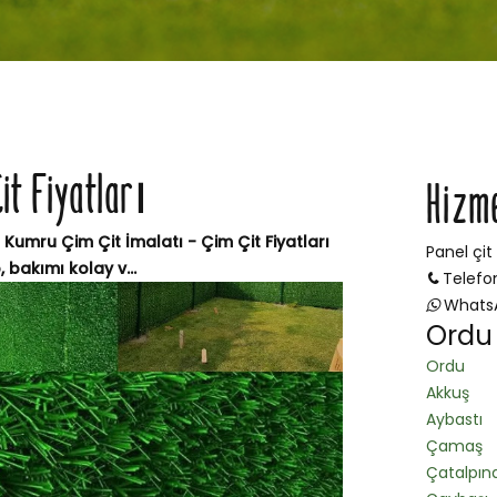
it Fiyatları
Hizm
Kumru Çim Çit İmalatı - Çim Çit Fiyatları
Panel çit
bakımı kolay v...
Telefo
Whats
Ordu 
Ordu
Akkuş
Aybastı
Çamaş
Çatalpın