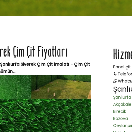
rek Çim Çit Fiyatları
Hizm
 Şanlıurfa Siverek Çim Çit İmalatı - Çim Çit
Panel çit
nümün...
Telefo
Whats
Şanlı
Şanlıurfa
Akçakale
Birecik
Bozova
Ceylanpı