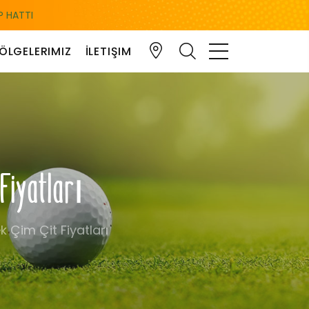
 HATTI
ÖLGELERIMIZ
İLETIŞIM
 Fiyatları
k Çim Çit Fiyatları