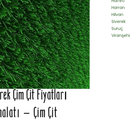
Halfeti
Harran
Hilvan
Siverek
Suruç
Viranşehi
rek Çim Çit Fiyatları
malatı – Çim Çit