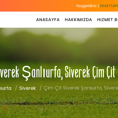
Hoşgeldiniz |
WHATSAPP
ANASAYFA
HAKKIMIZDA
HIZMET B
iverek Şanlıurfa, Siverek Çim Çit
Çim Çit Siverek Şanlıurfa, Sivere
ıurfa
Siverek