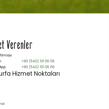
et Verenler
 firması
n
+90 (540) 131 06 06
App
+90 (540) 131 06 06
urfa Hizmet Noktaları
nar