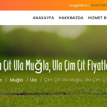
Hoşgeldiniz |
WHATSAPP
ANASAYFA
HAKKIMIZDA
HIZMET B
 Çit Ula Muğla, Ula Çim Çit Fiyat
Çim Çit Ula Muğla, Ula Çim Çit
a
Muğla
Ula