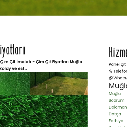
Fiyatları
Hizm
Çim Çit İmalatı - Çim Çit Fiyatları Muğla
Panel çit
olay ve est...
Telefo
Whats
Muğla
Muğla
Bodrum
Dalaman
Datça
Fethiye