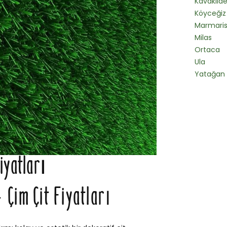
Kavaklıd
Köyceğiz
Marmari
Milas
Ortaca
Ula
Yatağan
Fiyatları
 Çim Çit Fiyatları