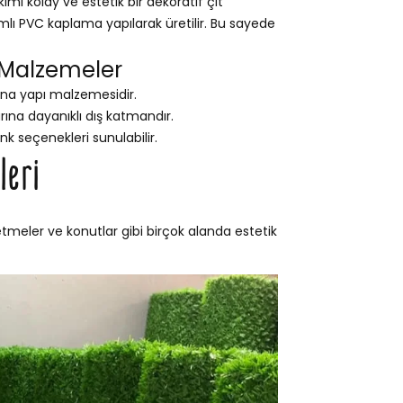
ı kolay ve estetik bir dekoratif çit
ımlı PVC kaplama yapılarak üretilir. Bu sayede
 Malzemeler
na yapı malzemesidir.
na dayanıklı dış katmandır.
nk seçenekleri sunulabilir.
leri
etmeler ve konutlar gibi birçok alanda estetik