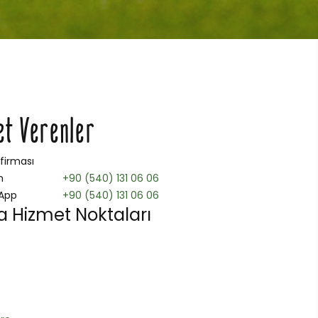
et Verenler
 firması
n
+90 (540) 131 06 06
App
+90 (540) 131 06 06
 Hizmet Noktaları