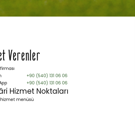
et Verenler
 firması
n
+90 (540) 131 06 06
App
+90 (540) 131 06 06
ri Hizmet Noktaları
 hizmet menüsü