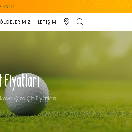
 HATTI
ÖLGELERIMIZ
İLETIŞIM
t Fiyatları
kova Çim Çit Fiyatları