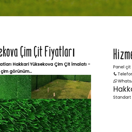
ekova Çim Çit Fiyatları
Hizm
atları Hakkari Yüksekova Çim Çit İmalatı -
Panel çit
 çim görünüm...
Telefo
Whats
Hakkâ
Standart