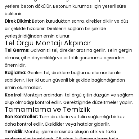
yerlere beton dökülür. Betonun kuruması için yeterli süre
beklenir.
Direk Dikimi:
Beton kuruduktan sonra, direkler dikilir ve düz
bir şekilde hizalanır. Direklerin sağlam bir şekilde
yerleştirildiğinden emin olunur.
Tel Örgü Montajı Akpınar
Tel Germe:
Galvanizli tel, direkler arasına gerilir. Telin gergin
olması, çitin dayanıklılığı ve estetik görünümü açısından
önemlidir.
Bağlama:
Gerilen tel, direklere bağlama elemanları ile
sabitlenir. Her iki ucun güvenli bir şekilde bağlandığından
emin olunmalıdır.
Kontrol:
Montajın ardından, tel örgü çitin düzgün ve sağlam
olup olmadığı kontrol edilir. Gerektiğinde düzeltmeler yapılır.
Tamamlama ve Temizlik
Son Kontroller:
Tüm direklerin ve telin sağlamlığı bir kez
daha kontrol edilir. Eksiklikler veya hatalar giderilir.
Temizlik:
Montaj işlemi sırasında oluşan atık ve fazla
malzemeler temizlenir. Çit alanı, kullanıma hazır hale