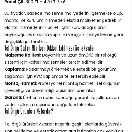
Panel Çit:
300 TL - 470 TL/m²
Bu fiyatlar, sadece malzeme maliyetlerini içermekte olup,
montaj ve kurulum hizmetleri ekstra maliyetler getirebilir.
Montaj hizmetlerinin ücreti, çitin kurulacağı alanın
büyüklüğüne, arazinin yapısına ve işçilik maliyetlerine göre
değişiklik gösterebilir.
Tel Örgü Satın Alırken Dikkat Edilmesi Gerekenler
Malzeme Kalitesi:
Dayanıklı ve uzun ömürlü bir tel örgü
sistemi için kaliteli malzemeler tercih edilmelidir.
Kaplama:
Paslanmayı önlemek ve estetik bir görünüm
sağlamak için PVC kaplamalı teller tercih edilebilir.
Montaj Hizmeti:
Profesyonel montaj hizmeti, tel örgünün
işlevselliği ve dayanıklılığı açısından önemlidir.
Garanti:
Üretici firmanın sunduğu garanti koşulları, uzun
vadeli kullanım açısından değerlendirilmelidir.
Tel Örgü Ürünleri Nelerdir?
Tel örgü ürünleri Akpınar Kırşehir, çeşitli alanlarda güvenlik,
sınır belirleme ve estetik amaçlarla kullanılan çok yönlü çit