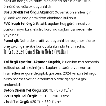
özellikle bahçe ve tarım alanlarında tercih edilir. Uzun
ömürlü ve yüksek dayanıklıdır.
Boru Direkli Tel Örgü Akpınar:
Güvenlik önlemleri için
yüksek koruma gerektiren alanlarda kullanılır.
PVC kaplı tel örgü:
Estetik açıdan hoş görünmesi ve
paslanmaya karşı ekstra koruma sağlaması nedeniyle
yaygındır.
Panel çit:
Daha dekoratif ve dayanıklı bir seçenek olarak
öne çıkar, genellikle konut alanlarında tercih edilir.
Tel Örgü 2024 Güncel Birim Metre Fiyatları
Tel örgü fiyatları Akpınar Kırşehir
, kullanılan malzemenin
kalitesine, telin kalınlığına, kaplama türüne ve montaj
hizmetlerine göre değişiklik gösterir. 2024 yılı için tel örgü
birim metre fiyatları ortalama olarak aşağıdaki gibi
sıralanabilir:
Beton Direkli Tel Örgü:
220 TL - 570 TL/m²
PVC Kaplı Tel Örgü:
350 TL - 790 TL/m²
Jiletli Tel Örgü:
420 TL - 850 TL/m²