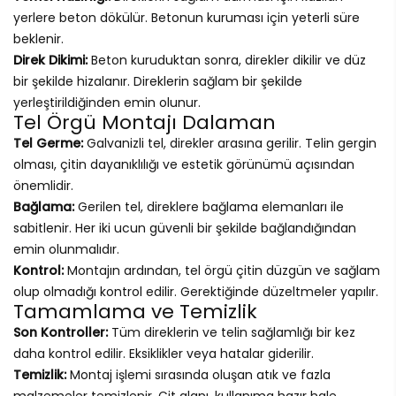
yerlere beton dökülür. Betonun kuruması için yeterli süre
beklenir.
Direk Dikimi:
Beton kuruduktan sonra, direkler dikilir ve düz
bir şekilde hizalanır. Direklerin sağlam bir şekilde
yerleştirildiğinden emin olunur.
Tel Örgü Montajı Dalaman
Tel Germe:
Galvanizli tel, direkler arasına gerilir. Telin gergin
olması, çitin dayanıklılığı ve estetik görünümü açısından
önemlidir.
Bağlama:
Gerilen tel, direklere bağlama elemanları ile
sabitlenir. Her iki ucun güvenli bir şekilde bağlandığından
emin olunmalıdır.
Kontrol:
Montajın ardından, tel örgü çitin düzgün ve sağlam
olup olmadığı kontrol edilir. Gerektiğinde düzeltmeler yapılır.
Tamamlama ve Temizlik
Son Kontroller:
Tüm direklerin ve telin sağlamlığı bir kez
daha kontrol edilir. Eksiklikler veya hatalar giderilir.
Temizlik:
Montaj işlemi sırasında oluşan atık ve fazla
malzemeler temizlenir. Çit alanı, kullanıma hazır hale