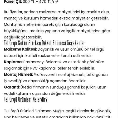
Panel Çit:
300 TL - 470 TL/m²
Bu fiyatlar, sadece malzeme maliyetlerini içermekte olup,
montaj ve kurulum hizmetleri ekstra maliyetler getirebilir.
Montaj hizmetlerinin ücreti, çitin kurulacağı alanın
büyüklüğüne, arazinin yapısına ve işçilik maliyetlerine göre
değişiklik gösterebilir.
Tel Örgü Satın Alırken Dikkat Edilmesi Gerekenler
Malzeme Kalitesi:
Dayanıklı ve uzun ömürlü bir tel örgü
sistemi için kaliteli malzemeler tercih edilmelidir.
Kaplama:
Paslanmayı önlemek ve estetik bir görünüm
sağlamak için PVC kaplamalı teller tercih edilebilir.
Montaj Hizmeti:
Profesyonel montaj hizmeti, tel örgünün
işlevselliği ve dayanıklılığı açısından önemlidir.
Garanti:
Üretici firmanın sunduğu garanti koşulları, uzun
vadeli kullanım açısından değerlendirilmelidir.
Tel Örgü Ürünleri Nelerdir?
Tel örgü ürünleri Dalaman Muğla, çeşitli alanlarda güvenlik,
sınır belirleme ve estetik amaçlarla kullanılan çok yönlü çit