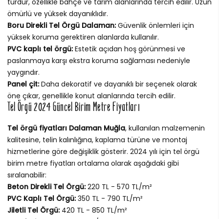
türdür, özellikle bahçe ve tarım alanlarında tercih edilir. Uzun
ömürlü ve yüksek dayanıklıdır.
Boru Direkli Tel Örgü Dalaman:
Güvenlik önlemleri için
yüksek koruma gerektiren alanlarda kullanılır.
PVC kaplı tel örgü:
Estetik açıdan hoş görünmesi ve
paslanmaya karşı ekstra koruma sağlaması nedeniyle
yaygındır.
Panel çit:
Daha dekoratif ve dayanıklı bir seçenek olarak
öne çıkar, genellikle konut alanlarında tercih edilir.
Tel Örgü 2024 Güncel Birim Metre Fiyatları
Tel örgü fiyatları Dalaman Muğla
, kullanılan malzemenin
kalitesine, telin kalınlığına, kaplama türüne ve montaj
hizmetlerine göre değişiklik gösterir. 2024 yılı için tel örgü
birim metre fiyatları ortalama olarak aşağıdaki gibi
sıralanabilir:
Beton Direkli Tel Örgü:
220 TL - 570 TL/m²
PVC Kaplı Tel Örgü:
350 TL - 790 TL/m²
Jiletli Tel Örgü:
420 TL - 850 TL/m²