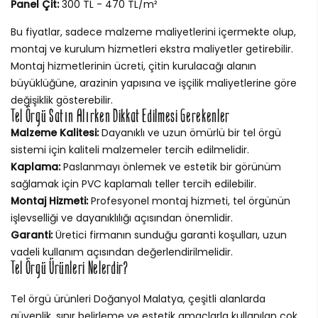
Panel Çit:
300 TL - 470 TL/m²
Bu fiyatlar, sadece malzeme maliyetlerini içermekte olup,
montaj ve kurulum hizmetleri ekstra maliyetler getirebilir.
Montaj hizmetlerinin ücreti, çitin kurulacağı alanın
büyüklüğüne, arazinin yapısına ve işçilik maliyetlerine göre
değişiklik gösterebilir.
Tel Örgü Satın Alırken Dikkat Edilmesi Gerekenler
Malzeme Kalitesi:
Dayanıklı ve uzun ömürlü bir tel örgü
sistemi için kaliteli malzemeler tercih edilmelidir.
Kaplama:
Paslanmayı önlemek ve estetik bir görünüm
sağlamak için PVC kaplamalı teller tercih edilebilir.
Montaj Hizmeti:
Profesyonel montaj hizmeti, tel örgünün
işlevselliği ve dayanıklılığı açısından önemlidir.
Garanti:
Üretici firmanın sunduğu garanti koşulları, uzun
vadeli kullanım açısından değerlendirilmelidir.
Tel Örgü Ürünleri Nelerdir?
Tel örgü ürünleri Doğanyol Malatya, çeşitli alanlarda
güvenlik, sınır belirleme ve estetik amaçlarla kullanılan çok