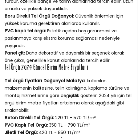
türdür, özellikle bahçe ve tarım alanlarında tercih edilir. Uzun
ömürlü ve yüksek dayanıklıdır.
Boru Direkli Tel Örgü Doğanyol:
Güvenlik önlemleri için
yüksek koruma gerektiren alanlarda kullanılır.
PVC kaplı tel örgü:
Estetik açıdan hoş görünmesi ve
paslanmaya karşı ekstra koruma sağlaması nedeniyle
yaygındır.
Panel çit:
Daha dekoratif ve dayanıklı bir seçenek olarak
öne çıkar, genellikle konut alanlarında tercih edilir.
Tel Örgü 2024 Güncel Birim Metre Fiyatları
Tel örgü fiyatları Doğanyol Malatya
, kullanılan
malzemenin kalitesine, telin kalınlığına, kaplama türüne ve
montaj hizmetlerine göre değişiklik gösterir. 2024 yılı için tel
örgü birim metre fiyatları ortalama olarak aşağıdaki gibi
sıralanabilir:
Beton Direkli Tel Örgü:
220 TL - 570 TL/m²
PVC Kaplı Tel Örgü:
350 TL - 790 TL/m²
Jiletli Tel Örgü:
420 TL - 850 TL/m²