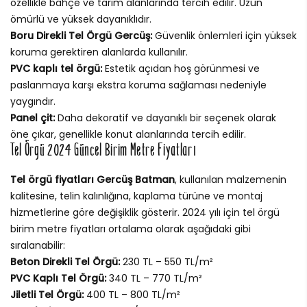
özellikle bahçe ve tarım alanlarında tercih edilir. Uzun
ömürlü ve yüksek dayanıklıdır.
Boru Direkli Tel Örgü Gercüş:
Güvenlik önlemleri için yüksek
koruma gerektiren alanlarda kullanılır.
PVC kaplı tel örgü:
Estetik açıdan hoş görünmesi ve
paslanmaya karşı ekstra koruma sağlaması nedeniyle
yaygındır.
Panel çit:
Daha dekoratif ve dayanıklı bir seçenek olarak
öne çıkar, genellikle konut alanlarında tercih edilir.
Tel Örgü 2024 Güncel Birim Metre Fiyatları
Tel örgü fiyatları Gercüş Batman
, kullanılan malzemenin
kalitesine, telin kalınlığına, kaplama türüne ve montaj
hizmetlerine göre değişiklik gösterir. 2024 yılı için tel örgü
birim metre fiyatları ortalama olarak aşağıdaki gibi
sıralanabilir:
Beton Direkli Tel Örgü:
230 TL – 550 TL/m²
PVC Kaplı Tel Örgü:
340 TL – 770 TL/m²
Jiletli Tel Örgü:
400 TL – 800 TL/m²