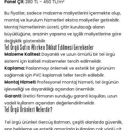
Panel Çit:
280 TL – 450 TL/m²
Bu fiyatlar, sadece malzeme maliyetlerini içermekte olup,
montaj ve kurulum hizmetleri ekstra maliyetler getirebilir.
Montaj hizmetlerinin ücreti, çitin kurulacağı alanın
büyüklüğüne, arazinin yapısına ve işçilik maliyetlerine göre
değişiklik gösterebilir.
Tel Örgü Satın Alırken Dikkat Edilmesi Gerekenler
Malzeme Kalitesi:
Dayanıklı ve uzun ömürlü bir tel örgü
sistemi için kaliteli malzemeler tercih edilmelidir.
Kaplama:
Paslanmayı önlemek ve estetik bir görünüm
sağlamak için PVC kaplamalı teller tercih edilebilir.
Montaj Hizmeti:
Profesyonel montaj hizmeti, tel örgünün
işlevselliği ve dayanıklılığı açısından önemlidir.
Garanti:
Üretici firmanın sunduğu garanti koşulları, uzun
vadeli kullanım açısından değerlendirilmelidir.
Tel Örgü Ürünleri Nelerdir?
Tel örgü ürünleri Gercüş Batman, çeşitli alanlarda güvenlik,
sınır belirleme ve estetik amaçlarla kullanılan çok yönlü çit