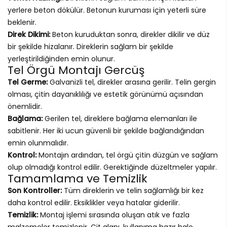
yerlere beton dökülür. Betonun kuruması için yeterli süre
beklenir.
Direk Dikimi:
Beton kuruduktan sonra, direkler dikilir ve düz
bir şekilde hizalanır. Direklerin sağlam bir şekilde
yerleştirildiğinden emin olunur.
Tel Örgü Montajı Gercüş
Tel Germe:
Galvanizli tel, direkler arasına gerilir. Telin gergin
olması, çitin dayanıklılığı ve estetik görünümü açısından
önemlidir.
Bağlama:
Gerilen tel, direklere bağlama elemanları ile
sabitlenir. Her iki ucun güvenli bir şekilde bağlandığından
emin olunmalıdır.
Kontrol:
Montajın ardından, tel örgü çitin düzgün ve sağlam
olup olmadığı kontrol edilir. Gerektiğinde düzeltmeler yapılır.
Tamamlama ve Temizlik
Son Kontroller:
Tüm direklerin ve telin sağlamlığı bir kez
daha kontrol edilir. Eksiklikler veya hatalar giderilir.
Temizlik:
Montaj işlemi sırasında oluşan atık ve fazla
malzemeler temizlenir. Çit alanı, kullanıma hazır hale