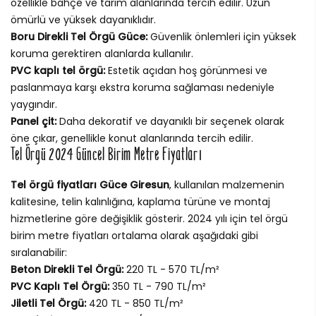
özellikle bahçe ve tarım alanlarında tercih edilir. Uzun
ömürlü ve yüksek dayanıklıdır.
Boru Direkli Tel Örgü Güce:
Güvenlik önlemleri için yüksek
koruma gerektiren alanlarda kullanılır.
PVC kaplı tel örgü:
Estetik açıdan hoş görünmesi ve
paslanmaya karşı ekstra koruma sağlaması nedeniyle
yaygındır.
Panel çit:
Daha dekoratif ve dayanıklı bir seçenek olarak
öne çıkar, genellikle konut alanlarında tercih edilir.
Tel Örgü 2024 Güncel Birim Metre Fiyatları
Tel örgü fiyatları Güce Giresun
, kullanılan malzemenin
kalitesine, telin kalınlığına, kaplama türüne ve montaj
hizmetlerine göre değişiklik gösterir. 2024 yılı için tel örgü
birim metre fiyatları ortalama olarak aşağıdaki gibi
sıralanabilir:
Beton Direkli Tel Örgü:
220 TL - 570 TL/m²
PVC Kaplı Tel Örgü:
350 TL - 790 TL/m²
Jiletli Tel Örgü:
420 TL - 850 TL/m²