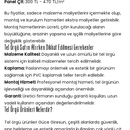
Panel Çit:
300 TL - 470 TL/m²
Bu fiyatlar, sadece malzeme maliyetlerini içermekte olup,
montaj ve kurulum hizmetleri ekstra maliyetler getirebilir.
Montaj hizmetlerinin ücreti, çitin kurulacağı alanın
büyüklüğüne, arazinin yapısına ve işçilik maliyetlerine göre
değişiklik gösterebilir.
Tel Örgü Satın Alırken Dikkat Edilmesi Gerekenler
Malzeme Kalitesi:
Dayanıklı ve uzun ömürlü bir tel örgü
sistemi için kaliteli malzemeler tercih edilmelidir.
Kaplama:
Paslanmayı önlemek ve estetik bir görünüm
sağlamak için PVC kaplamalı teller tercih edilebilir.
Montaj Hizmeti:
Profesyonel montaj hizmeti, tel örgünün
işlevselliği ve dayanıklılığı açısından önemlidir.
Garanti:
Üretici firmanın sunduğu garanti koşulları, uzun
vadeli kullanım açısından değerlendirilmelidir.
Tel Örgü Ürünleri Nelerdir?
Tel örgü ürünleri Güce Giresun, çeşitli alanlarda güvenlik,
sınır belirleme ve estetik amaçlarla kullanılan çok yönlü çit