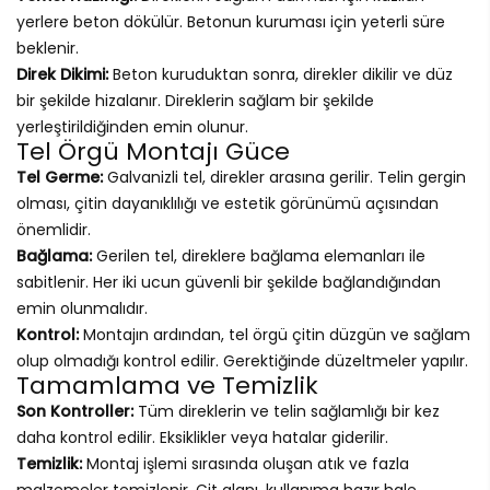
yerlere beton dökülür. Betonun kuruması için yeterli süre
beklenir.
Direk Dikimi:
Beton kuruduktan sonra, direkler dikilir ve düz
bir şekilde hizalanır. Direklerin sağlam bir şekilde
yerleştirildiğinden emin olunur.
Tel Örgü Montajı Güce
Tel Germe:
Galvanizli tel, direkler arasına gerilir. Telin gergin
olması, çitin dayanıklılığı ve estetik görünümü açısından
önemlidir.
Bağlama:
Gerilen tel, direklere bağlama elemanları ile
sabitlenir. Her iki ucun güvenli bir şekilde bağlandığından
emin olunmalıdır.
Kontrol:
Montajın ardından, tel örgü çitin düzgün ve sağlam
olup olmadığı kontrol edilir. Gerektiğinde düzeltmeler yapılır.
Tamamlama ve Temizlik
Son Kontroller:
Tüm direklerin ve telin sağlamlığı bir kez
daha kontrol edilir. Eksiklikler veya hatalar giderilir.
Temizlik:
Montaj işlemi sırasında oluşan atık ve fazla
malzemeler temizlenir. Çit alanı, kullanıma hazır hale