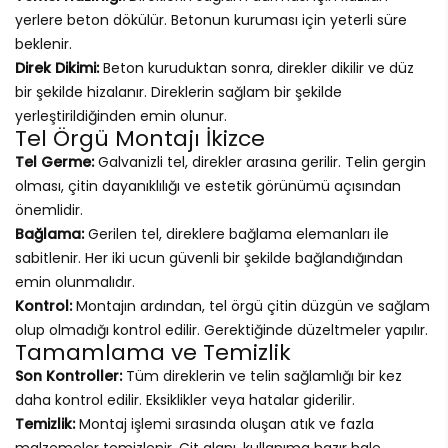
yerlere beton dökülür. Betonun kuruması için yeterli süre
beklenir.
Direk Dikimi:
Beton kuruduktan sonra, direkler dikilir ve düz
bir şekilde hizalanır. Direklerin sağlam bir şekilde
yerleştirildiğinden emin olunur.
Tel Örgü Montajı İkizce
Tel Germe:
Galvanizli tel, direkler arasına gerilir. Telin gergin
olması, çitin dayanıklılığı ve estetik görünümü açısından
önemlidir.
Bağlama:
Gerilen tel, direklere bağlama elemanları ile
sabitlenir. Her iki ucun güvenli bir şekilde bağlandığından
emin olunmalıdır.
Kontrol:
Montajın ardından, tel örgü çitin düzgün ve sağlam
olup olmadığı kontrol edilir. Gerektiğinde düzeltmeler yapılır.
Tamamlama ve Temizlik
Son Kontroller:
Tüm direklerin ve telin sağlamlığı bir kez
daha kontrol edilir. Eksiklikler veya hatalar giderilir.
Temizlik:
Montaj işlemi sırasında oluşan atık ve fazla
malzemeler temizlenir. Çit alanı, kullanıma hazır hale