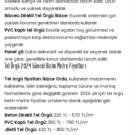
özellikle bahçe ve tarım alanlarında tercih edilir. Uzun
ömürlü ve yüksek dayanıklıdır.
İkizceu Direkli Tel Örgü İkizce:
Güvenlik önlemleri için
yüksek koruma gerektiren alanlarda kullanılır.
PVC kaplı tel örgü:
Estetik açıdan hoş görünmesi ve
paslanmaya karşı ekstra koruma sağlaması nedeniyle
yaygındır.
Panel çit:
Daha dekoratif ve dayanıklı bir seçenek olarak
öne çıkar, genellikle konut alanlarında tercih edilir.
Tel Örgü 2024 Güncel Birim Metre Fiyatları
Tel örgü fiyatları İkizce Ordu
, kullanılan malzemenin
kalitesine, telin kalınlığına, kaplama türüne ve montaj
hizmetlerine göre değişiklik gösterir. 2024 yılı için tel örgü
birim metre fiyatları ortalama olarak aşağıdaki gibi
sıralanabilir:
Beton Direkli Tel Örgü:
220 TL - 570 TL/m²
PVC Kaplı Tel Örgü:
350 TL - 790 TL/m²
Jiletli Tel Örgü:
420 TL - 850 TL/m²