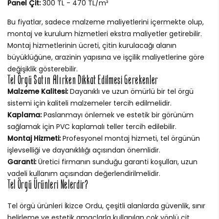
Panel Çit:
300 TL - 470 TL/m²
Bu fiyatlar, sadece malzeme maliyetlerini içermekte olup,
montaj ve kurulum hizmetleri ekstra maliyetler getirebilir.
Montaj hizmetlerinin ücreti, çitin kurulacağı alanın
büyüklüğüne, arazinin yapısına ve işçilik maliyetlerine göre
değişiklik gösterebilir.
Tel Örgü Satın Alırken Dikkat Edilmesi Gerekenler
Malzeme Kalitesi:
Dayanıklı ve uzun ömürlü bir tel örgü
sistemi için kaliteli malzemeler tercih edilmelidir.
Kaplama:
Paslanmayı önlemek ve estetik bir görünüm
sağlamak için PVC kaplamalı teller tercih edilebilir.
Montaj Hizmeti:
Profesyonel montaj hizmeti, tel örgünün
işlevselliği ve dayanıklılığı açısından önemlidir.
Garanti:
Üretici firmanın sunduğu garanti koşulları, uzun
vadeli kullanım açısından değerlendirilmelidir.
Tel Örgü Ürünleri Nelerdir?
Tel örgü ürünleri İkizce Ordu, çeşitli alanlarda güvenlik, sınır
belirleme ve estetik amaçlarla kullanılan çok yönlü çit