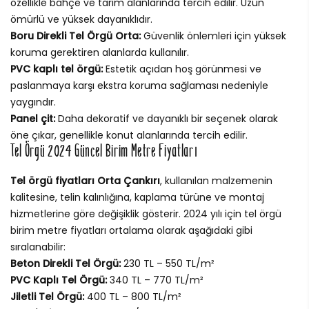
özellikle bahçe ve tarım alanlarında tercih edilir. Uzun
ömürlü ve yüksek dayanıklıdır.
Boru Direkli Tel Örgü Orta:
Güvenlik önlemleri için yüksek
koruma gerektiren alanlarda kullanılır.
PVC kaplı tel örgü:
Estetik açıdan hoş görünmesi ve
paslanmaya karşı ekstra koruma sağlaması nedeniyle
yaygındır.
Panel çit:
Daha dekoratif ve dayanıklı bir seçenek olarak
öne çıkar, genellikle konut alanlarında tercih edilir.
Tel Örgü 2024 Güncel Birim Metre Fiyatları
Tel örgü fiyatları Orta Çankırı
, kullanılan malzemenin
kalitesine, telin kalınlığına, kaplama türüne ve montaj
hizmetlerine göre değişiklik gösterir. 2024 yılı için tel örgü
birim metre fiyatları ortalama olarak aşağıdaki gibi
sıralanabilir:
Beton Direkli Tel Örgü:
230 TL – 550 TL/m²
PVC Kaplı Tel Örgü:
340 TL – 770 TL/m²
Jiletli Tel Örgü:
400 TL – 800 TL/m²