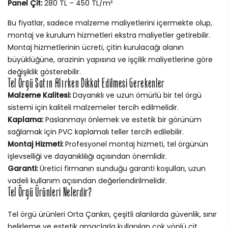
Panel Çit:
280 TL – 450 TL/m²
Bu fiyatlar, sadece malzeme maliyetlerini içermekte olup,
montaj ve kurulum hizmetleri ekstra maliyetler getirebilir.
Montaj hizmetlerinin ücreti, çitin kurulacağı alanın
büyüklüğüne, arazinin yapısına ve işçilik maliyetlerine göre
değişiklik gösterebilir.
Tel Örgü Satın Alırken Dikkat Edilmesi Gerekenler
Malzeme Kalitesi:
Dayanıklı ve uzun ömürlü bir tel örgü
sistemi için kaliteli malzemeler tercih edilmelidir.
Kaplama:
Paslanmayı önlemek ve estetik bir görünüm
sağlamak için PVC kaplamalı teller tercih edilebilir.
Montaj Hizmeti:
Profesyonel montaj hizmeti, tel örgünün
işlevselliği ve dayanıklılığı açısından önemlidir.
Garanti:
Üretici firmanın sunduğu garanti koşulları, uzun
vadeli kullanım açısından değerlendirilmelidir.
Tel Örgü Ürünleri Nelerdir?
Tel örgü ürünleri Orta Çankırı, çeşitli alanlarda güvenlik, sınır
belirleme ve estetik amaçlarla kullanılan çok yönlü çit