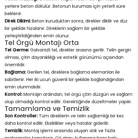
yerlere beton dökülür. Betonun kuruması için yeterli süre
beklenir.
Direk Dikimi:
Beton kuruduktan sonra, direkler dikilir ve düz
bir şekilde hizalanır. Direklerin sağlam bir şekilde
yerleştirildiğinden emin olunur.
Tel Örgü Montajı Orta
Tel Germe:
Galvanizli tel, direkler arasına gerilir. Telin gergin
olması, çitin dayanıklılığı ve estetik görünümü açısından
önemlidir.
Bağlama:
Gerilen tel, direklere bağlama elemanları ile
sabitlenir. Her iki ucun güvenli bir şekilde bağlandığından
emin olunmalıdır.
Kontrol:
Montajın ardından, tel örgü çitin düzgün ve sağlam
olup olmadığı kontrol edilir. Gerektiğinde düzeltmeler yapılır.
Tamamlama ve Temizlik
Son Kontroller:
Tüm direklerin ve telin sağlamlığı bir kez
daha kontrol edilir. Eksiklikler veya hatalar giderilir.
Temizlik:
Montaj işlemi sırasında oluşan atık ve fazla
malzemeler temizlenir. Çit alanı, kullanıma hazır hale