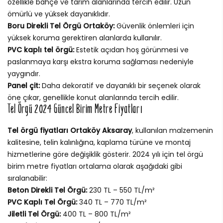
özellikle bahçe ve tarım alanlarında tercih edilir. Uzun
ömürlü ve yüksek dayanıklıdır.
Boru Direkli Tel Örgü Ortaköy:
Güvenlik önlemleri için
yüksek koruma gerektiren alanlarda kullanılır.
PVC kaplı tel örgü:
Estetik açıdan hoş görünmesi ve
paslanmaya karşı ekstra koruma sağlaması nedeniyle
yaygındır.
Panel çit:
Daha dekoratif ve dayanıklı bir seçenek olarak
öne çıkar, genellikle konut alanlarında tercih edilir.
Tel Örgü 2024 Güncel Birim Metre Fiyatları
Tel örgü fiyatları Ortaköy Aksaray
, kullanılan malzemenin
kalitesine, telin kalınlığına, kaplama türüne ve montaj
hizmetlerine göre değişiklik gösterir. 2024 yılı için tel örgü
birim metre fiyatları ortalama olarak aşağıdaki gibi
sıralanabilir:
Beton Direkli Tel Örgü:
230 TL – 550 TL/m²
PVC Kaplı Tel Örgü:
340 TL – 770 TL/m²
Jiletli Tel Örgü:
400 TL – 800 TL/m²