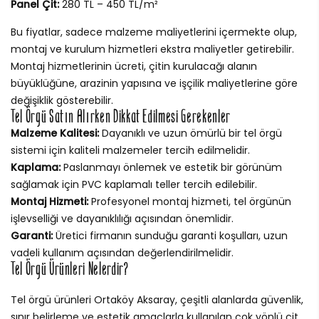
Panel Çit:
280 TL – 450 TL/m²
Bu fiyatlar, sadece malzeme maliyetlerini içermekte olup,
montaj ve kurulum hizmetleri ekstra maliyetler getirebilir.
Montaj hizmetlerinin ücreti, çitin kurulacağı alanın
büyüklüğüne, arazinin yapısına ve işçilik maliyetlerine göre
değişiklik gösterebilir.
Tel Örgü Satın Alırken Dikkat Edilmesi Gerekenler
Malzeme Kalitesi:
Dayanıklı ve uzun ömürlü bir tel örgü
sistemi için kaliteli malzemeler tercih edilmelidir.
Kaplama:
Paslanmayı önlemek ve estetik bir görünüm
sağlamak için PVC kaplamalı teller tercih edilebilir.
Montaj Hizmeti:
Profesyonel montaj hizmeti, tel örgünün
işlevselliği ve dayanıklılığı açısından önemlidir.
Garanti:
Üretici firmanın sunduğu garanti koşulları, uzun
vadeli kullanım açısından değerlendirilmelidir.
Tel Örgü Ürünleri Nelerdir?
Tel örgü ürünleri Ortaköy Aksaray, çeşitli alanlarda güvenlik,
sınır belirleme ve estetik amaçlarla kullanılan çok yönlü çit