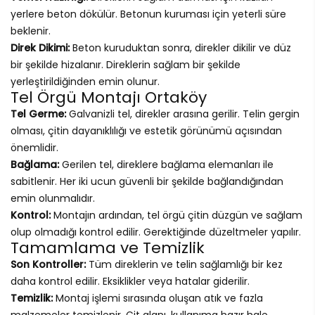
yerlere beton dökülür. Betonun kuruması için yeterli süre
beklenir.
Direk Dikimi:
Beton kuruduktan sonra, direkler dikilir ve düz
bir şekilde hizalanır. Direklerin sağlam bir şekilde
yerleştirildiğinden emin olunur.
Tel Örgü Montajı Ortaköy
Tel Germe:
Galvanizli tel, direkler arasına gerilir. Telin gergin
olması, çitin dayanıklılığı ve estetik görünümü açısından
önemlidir.
Bağlama:
Gerilen tel, direklere bağlama elemanları ile
sabitlenir. Her iki ucun güvenli bir şekilde bağlandığından
emin olunmalıdır.
Kontrol:
Montajın ardından, tel örgü çitin düzgün ve sağlam
olup olmadığı kontrol edilir. Gerektiğinde düzeltmeler yapılır.
Tamamlama ve Temizlik
Son Kontroller:
Tüm direklerin ve telin sağlamlığı bir kez
daha kontrol edilir. Eksiklikler veya hatalar giderilir.
Temizlik:
Montaj işlemi sırasında oluşan atık ve fazla
malzemeler temizlenir. Çit alanı, kullanıma hazır hale