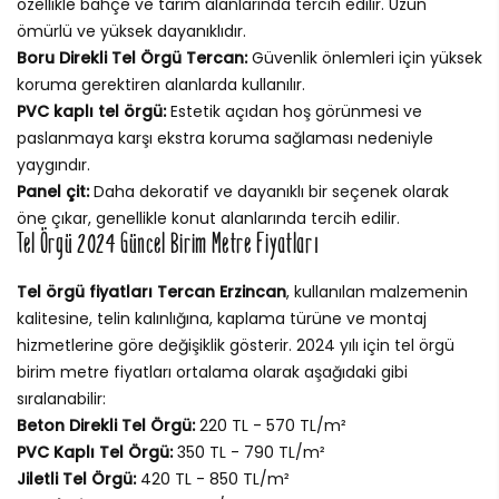
özellikle bahçe ve tarım alanlarında tercih edilir. Uzun
ömürlü ve yüksek dayanıklıdır.
Boru Direkli Tel Örgü Tercan:
Güvenlik önlemleri için yüksek
koruma gerektiren alanlarda kullanılır.
PVC kaplı tel örgü:
Estetik açıdan hoş görünmesi ve
paslanmaya karşı ekstra koruma sağlaması nedeniyle
yaygındır.
Panel çit:
Daha dekoratif ve dayanıklı bir seçenek olarak
öne çıkar, genellikle konut alanlarında tercih edilir.
Tel Örgü 2024 Güncel Birim Metre Fiyatları
Tel örgü fiyatları Tercan Erzincan
, kullanılan malzemenin
kalitesine, telin kalınlığına, kaplama türüne ve montaj
hizmetlerine göre değişiklik gösterir. 2024 yılı için tel örgü
birim metre fiyatları ortalama olarak aşağıdaki gibi
sıralanabilir:
Beton Direkli Tel Örgü:
220 TL - 570 TL/m²
PVC Kaplı Tel Örgü:
350 TL - 790 TL/m²
Jiletli Tel Örgü:
420 TL - 850 TL/m²