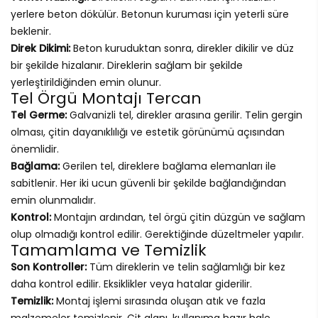
yerlere beton dökülür. Betonun kuruması için yeterli süre
beklenir.
Direk Dikimi:
Beton kuruduktan sonra, direkler dikilir ve düz
bir şekilde hizalanır. Direklerin sağlam bir şekilde
yerleştirildiğinden emin olunur.
Tel Örgü Montajı Tercan
Tel Germe:
Galvanizli tel, direkler arasına gerilir. Telin gergin
olması, çitin dayanıklılığı ve estetik görünümü açısından
önemlidir.
Bağlama:
Gerilen tel, direklere bağlama elemanları ile
sabitlenir. Her iki ucun güvenli bir şekilde bağlandığından
emin olunmalıdır.
Kontrol:
Montajın ardından, tel örgü çitin düzgün ve sağlam
olup olmadığı kontrol edilir. Gerektiğinde düzeltmeler yapılır.
Tamamlama ve Temizlik
Son Kontroller:
Tüm direklerin ve telin sağlamlığı bir kez
daha kontrol edilir. Eksiklikler veya hatalar giderilir.
Temizlik:
Montaj işlemi sırasında oluşan atık ve fazla
malzemeler temizlenir. Çit alanı, kullanıma hazır hale