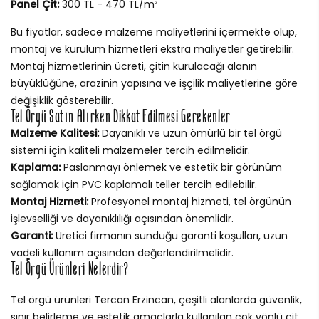
Panel Çit:
300 TL - 470 TL/m²
Bu fiyatlar, sadece malzeme maliyetlerini içermekte olup,
montaj ve kurulum hizmetleri ekstra maliyetler getirebilir.
Montaj hizmetlerinin ücreti, çitin kurulacağı alanın
büyüklüğüne, arazinin yapısına ve işçilik maliyetlerine göre
değişiklik gösterebilir.
Tel Örgü Satın Alırken Dikkat Edilmesi Gerekenler
Malzeme Kalitesi:
Dayanıklı ve uzun ömürlü bir tel örgü
sistemi için kaliteli malzemeler tercih edilmelidir.
Kaplama:
Paslanmayı önlemek ve estetik bir görünüm
sağlamak için PVC kaplamalı teller tercih edilebilir.
Montaj Hizmeti:
Profesyonel montaj hizmeti, tel örgünün
işlevselliği ve dayanıklılığı açısından önemlidir.
Garanti:
Üretici firmanın sunduğu garanti koşulları, uzun
vadeli kullanım açısından değerlendirilmelidir.
Tel Örgü Ürünleri Nelerdir?
Tel örgü ürünleri Tercan Erzincan, çeşitli alanlarda güvenlik,
sınır belirleme ve estetik amaçlarla kullanılan çok yönlü çit