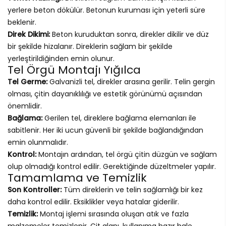
yerlere beton dökülür. Betonun kuruması için yeterli süre
beklenir.
Direk Dikimi:
Beton kuruduktan sonra, direkler dikilir ve düz
bir şekilde hizalanır. Direklerin sağlam bir şekilde
yerleştirildiğinden emin olunur.
Tel Örgü Montajı Yığılca
Tel Germe:
Galvanizli tel, direkler arasına gerilir. Telin gergin
olması, çitin dayanıklılığı ve estetik görünümü açısından
önemlidir.
Bağlama:
Gerilen tel, direklere bağlama elemanları ile
sabitlenir. Her iki ucun güvenli bir şekilde bağlandığından
emin olunmalıdır.
Kontrol:
Montajın ardından, tel örgü çitin düzgün ve sağlam
olup olmadığı kontrol edilir. Gerektiğinde düzeltmeler yapılır.
Tamamlama ve Temizlik
Son Kontroller:
Tüm direklerin ve telin sağlamlığı bir kez
daha kontrol edilir. Eksiklikler veya hatalar giderilir.
Temizlik:
Montaj işlemi sırasında oluşan atık ve fazla
malzemeler temizlenir. Çit alanı, kullanıma hazır hale