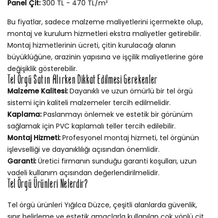
Panel Çit:
300 TL - 470 TL/m²
Bu fiyatlar, sadece malzeme maliyetlerini içermekte olup,
montaj ve kurulum hizmetleri ekstra maliyetler getirebilir.
Montaj hizmetlerinin ücreti, çitin kurulacağı alanın
büyüklüğüne, arazinin yapısına ve işçilik maliyetlerine göre
değişiklik gösterebilir.
Tel Örgü Satın Alırken Dikkat Edilmesi Gerekenler
Malzeme Kalitesi:
Dayanıklı ve uzun ömürlü bir tel örgü
sistemi için kaliteli malzemeler tercih edilmelidir.
Kaplama:
Paslanmayı önlemek ve estetik bir görünüm
sağlamak için PVC kaplamalı teller tercih edilebilir.
Montaj Hizmeti:
Profesyonel montaj hizmeti, tel örgünün
işlevselliği ve dayanıklılığı açısından önemlidir.
Garanti:
Üretici firmanın sunduğu garanti koşulları, uzun
vadeli kullanım açısından değerlendirilmelidir.
Tel Örgü Ürünleri Nelerdir?
Tel örgü ürünleri Yığılca Düzce, çeşitli alanlarda güvenlik,
sınır belirleme ve estetik amaçlarla kullanılan çok yönlü çit