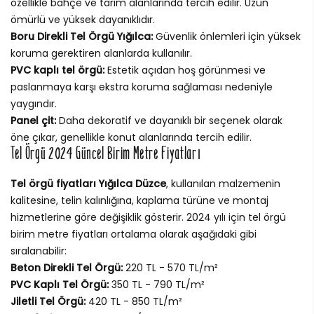
özellikle bahçe ve tarım alanlarında tercih edilir. Uzun
ömürlü ve yüksek dayanıklıdır.
Boru Direkli Tel Örgü Yığılca:
Güvenlik önlemleri için yüksek
koruma gerektiren alanlarda kullanılır.
PVC kaplı tel örgü:
Estetik açıdan hoş görünmesi ve
paslanmaya karşı ekstra koruma sağlaması nedeniyle
yaygındır.
Panel çit:
Daha dekoratif ve dayanıklı bir seçenek olarak
öne çıkar, genellikle konut alanlarında tercih edilir.
Tel Örgü 2024 Güncel Birim Metre Fiyatları
Tel örgü fiyatları Yığılca Düzce
, kullanılan malzemenin
kalitesine, telin kalınlığına, kaplama türüne ve montaj
hizmetlerine göre değişiklik gösterir. 2024 yılı için tel örgü
birim metre fiyatları ortalama olarak aşağıdaki gibi
sıralanabilir:
Beton Direkli Tel Örgü:
220 TL - 570 TL/m²
PVC Kaplı Tel Örgü:
350 TL - 790 TL/m²
Jiletli Tel Örgü:
420 TL - 850 TL/m²