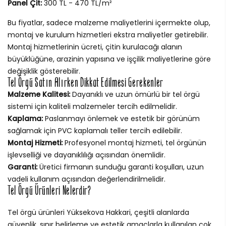
Panel Çit:
300 TL - 470 TL/m²
Bu fiyatlar, sadece malzeme maliyetlerini içermekte olup,
montaj ve kurulum hizmetleri ekstra maliyetler getirebilir.
Montaj hizmetlerinin ücreti, çitin kurulacağı alanın
büyüklüğüne, arazinin yapısına ve işçilik maliyetlerine göre
değişiklik gösterebilir.
Tel Örgü Satın Alırken Dikkat Edilmesi Gerekenler
Malzeme Kalitesi:
Dayanıklı ve uzun ömürlü bir tel örgü
sistemi için kaliteli malzemeler tercih edilmelidir.
Kaplama:
Paslanmayı önlemek ve estetik bir görünüm
sağlamak için PVC kaplamalı teller tercih edilebilir.
Montaj Hizmeti:
Profesyonel montaj hizmeti, tel örgünün
işlevselliği ve dayanıklılığı açısından önemlidir.
Garanti:
Üretici firmanın sunduğu garanti koşulları, uzun
vadeli kullanım açısından değerlendirilmelidir.
Tel Örgü Ürünleri Nelerdir?
Tel örgü ürünleri Yüksekova Hakkari, çeşitli alanlarda
güvenlik, sınır belirleme ve estetik amaçlarla kullanılan çok