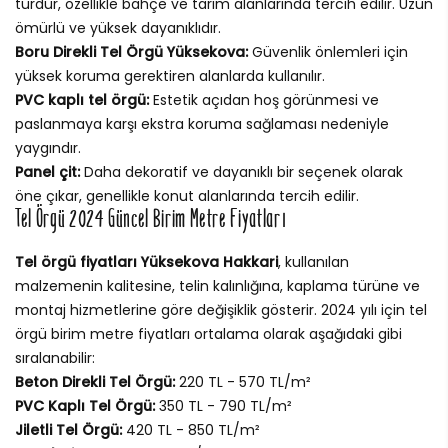
türdür, özellikle bahçe ve tarım alanlarında tercih edilir. Uzun
ömürlü ve yüksek dayanıklıdır.
Boru Direkli Tel Örgü Yüksekova:
Güvenlik önlemleri için
yüksek koruma gerektiren alanlarda kullanılır.
PVC kaplı tel örgü:
Estetik açıdan hoş görünmesi ve
paslanmaya karşı ekstra koruma sağlaması nedeniyle
yaygındır.
Panel çit:
Daha dekoratif ve dayanıklı bir seçenek olarak
öne çıkar, genellikle konut alanlarında tercih edilir.
Tel Örgü 2024 Güncel Birim Metre Fiyatları
Tel örgü fiyatları Yüksekova Hakkari
, kullanılan
malzemenin kalitesine, telin kalınlığına, kaplama türüne ve
montaj hizmetlerine göre değişiklik gösterir. 2024 yılı için tel
örgü birim metre fiyatları ortalama olarak aşağıdaki gibi
sıralanabilir:
Beton Direkli Tel Örgü:
220 TL - 570 TL/m²
PVC Kaplı Tel Örgü:
350 TL - 790 TL/m²
Jiletli Tel Örgü:
420 TL - 850 TL/m²