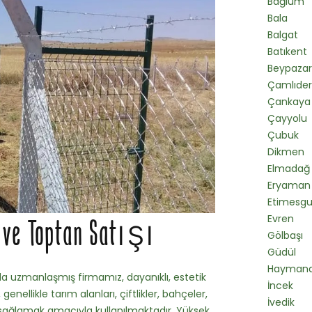
Bağlum
Bala
Balgat
Batıkent
Beypazar
Çamlıde
Çankaya
Çayyolu
Çubuk
Dikmen
Elmadağ
Eryaman
Etimesgu
Evren
 ve Toptan Satışı
Gölbaşı
Güdül
Hayman
da uzmanlaşmış firmamız, dayanıklı, estetik
İncek
genellikle tarım alanları, çiftlikler, bahçeler,
İvedik
ini sağlamak amacıyla kullanılmaktadır. Yüksek