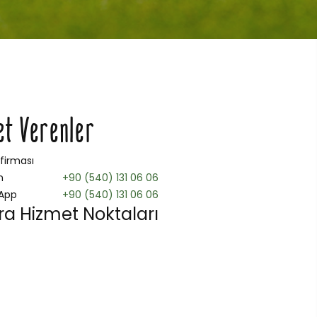
et Verenler
 firması
n
+90 (540) 131 06 06
App
+90 (540) 131 06 06
a Hizmet Noktaları