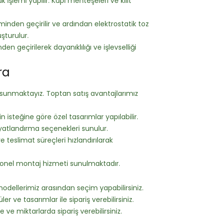
ak işlemi yapılır. Kapı menteşeleri ve kilit
minden geçirilir ve ardından elektrostatik toz
şturulur.
nden geçirilerek dayanıklılığı ve işlevselliği
ra
ler sunmaktayız. Toptan satış avantajlarımız
 isteğine göre özel tasarımlar yapılabilir.
yatlandırma seçenekleri sunulur.
 teslimat süreçleri hızlandırılarak
nel montaj hizmeti sunulmaktadır.
dellerimiz arasından seçim yapabilirsiniz.
er ve tasarımlar ile sipariş verebilirsiniz.
 ve miktarlarda sipariş verebilirsiniz.