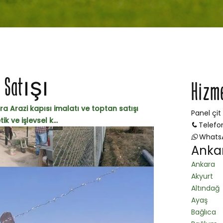
e Satışı
Hizm
a Arazi kapısı imalatı ve toptan satışı
Panel çit
 ve işlevsel k...
Telefo
Whats
Ankar
Ankara
Akyurt
Altındağ
Ayaş
Bağlıca