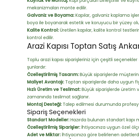
Kaynak ve Montaj:
Kapı parçaları birleştirilir ve kayn
mekanizmaları monte edilir.
Galvaniz ve Boyama:
Kapılar, galvaniz kaplama işle
boya ile boyanarak estetik ve koruyucu bir yüzey olu
Kalite Kontrol:
Üretilen kapılar, kalite kontrol testleri
kontrol edilir.
Arazi Kapısı Toptan Satış Anka
Toplu arazi kapısı siparişleriniz için çeşitli seçenek
şunlardır:
Özelleştirilmiş Tasarım:
Büyük siparişlerde müşterinin
Maliyet Avantajı:
Toptan siparişlerde daha uygun fi
Hızlı Üretim ve Teslimat:
Büyük siparişlerde üretim ve
zamanında teslimat sağlanır.
Montaj Desteği:
Talep edilmesi durumunda profesyo
Sipariş Seçenekleri
Standart Modeller:
Hazırda bulunan standart kapı mo
Özelleştirilmiş Siparişler:
İhtiyacınıza uygun özel ölçül
Adet ve Miktar:
İhtiyacınıza göre belirlenen adetlerde