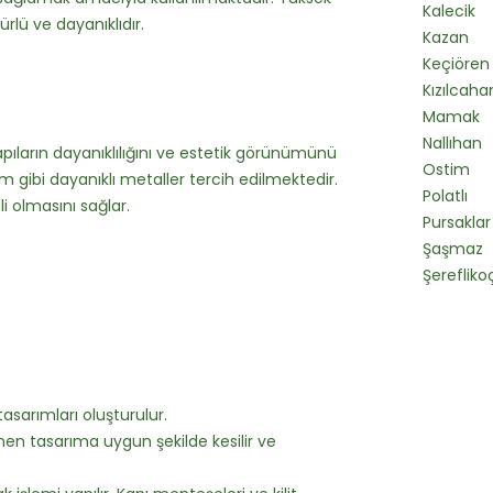
Kalecik
rlü ve dayanıklıdır.
Kazan
Keçiören
Kızılca
Mamak
Nallıhan
apıların dayanıklılığını ve estetik görünümünü
Ostim
um gibi dayanıklı metaller tercih edilmektedir.
Polatlı
i olmasını sağlar.
Pursaklar
Şaşmaz
Şerefliko
tasarımları oluşturulur.
nen tasarıma uygun şekilde kesilir ve