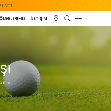
 HATTI
ÖLGELERIMIZ
İLETIŞIM
tışı
atışı