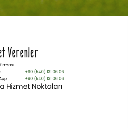
et Verenler
 firması
n
+90 (540) 131 06 06
App
+90 (540) 131 06 06
a Hizmet Noktaları