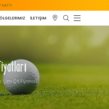
 HATTI
ÖLGELERIMIZ
İLETIŞIM
Fiyatları
 Çim Çit Fiyatları