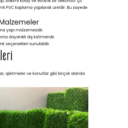
 bakımı kolay ve estetik bir dekoratif çit
ımlı PVC kaplama yapılarak üretilir. Bu sayede
 Malzemeler
na yapı malzemesidir.
na dayanıklı dış katmandır.
nk seçenekleri sunulabilir.
leri
r, işletmeler ve konutlar gibi birçok alanda