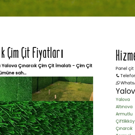
k Çim Çit Fiyatları
Hizm
ı Yalova Çınarcık Çim Çit İmalatı - Çim Çit
Panel çit
nümüne sah...
Telefo
Whats
Yalov
Yalova
Altınova
Armutlu
Çiftlikköy
Çınarcık