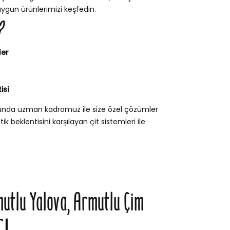
uygun ürünlerimizi keşfedin.
?
ler
isi
sunda uzman kadromuz ile size özel çözümler
k beklentisini karşılayan çit sistemleri ile
mutlu Yalova, Armutlu Çim
rı