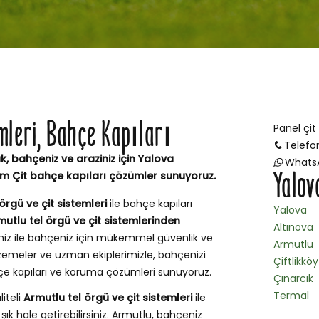
emleri, Bahçe Kapıları
Panel çit
Telefo
k, bahçeniz ve araziniz için Yalova
Whats
Yalov
im Çit bahçe kapıları çözümler sunuyoruz.
örgü ve çit sistemleri
ile bahçe kapıları
Yalova
mutlu tel örgü ve çit sistemlerinden
Altınova
miz ile bahçeniz için mükemmel güvenlik ve
Armutlu
emeler ve uzman ekiplerimizle, bahçenizi
Çiftlikköy
hçe kapıları ve koruma çözümleri sunuyoruz.
Çınarcık
Termal
liteli
Armutlu tel örgü ve çit sistemleri
ile
şık hale getirebilirsiniz. Armutlu, bahçeniz