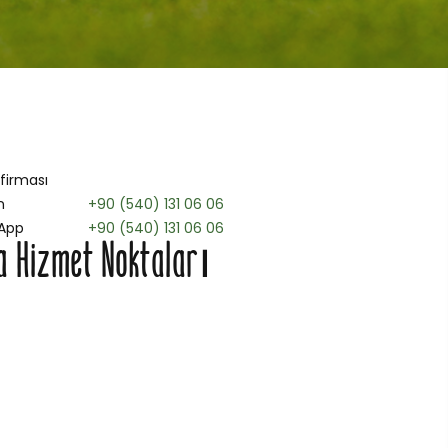
 firması
n
+90 (540) 131 06 06
App
+90 (540) 131 06 06
a Hizmet Noktaları