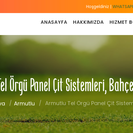
Hoşgeldiniz |
WHATSAPP
ANASAYFA
HAKKIMIZDA
HIZMET B
el Örgü Panel Çit Sistemleri, Bahç
Armutlu Tel Örgü Panel Çit Sisteml
va
Armutlu