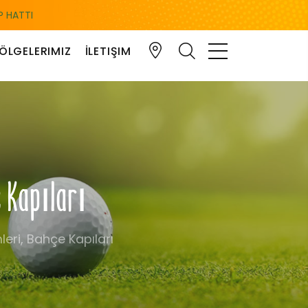
 HATTI
ÖLGELERIMIZ
İLETIŞIM
e Kapıları
eri, Bahçe Kapıları