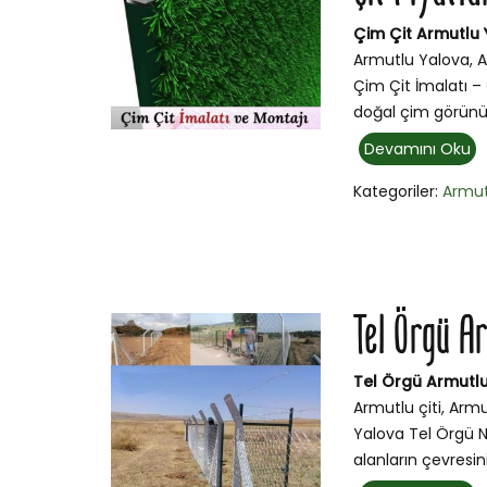
Çim Çit Armutlu 
Armutlu Yalova, A
Çim Çit İmalatı – 
doğal çim görünü
Devamını Oku
Kategoriler:
Armut
Tel Örgü A
Tel Örgü Armutl
Armutlu çiti, Armu
Yalova Tel Örgü N
alanların çevresini