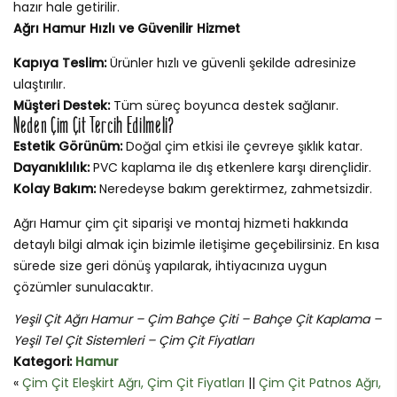
hazır hale getirilir.
Ağrı Hamur Hızlı ve Güvenilir Hizmet
Kapıya Teslim:
Ürünler hızlı ve güvenli şekilde adresinize
ulaştırılır.
Müşteri Destek:
Tüm süreç boyunca destek sağlanır.
Neden Çim Çit Tercih Edilmeli?
Estetik Görünüm:
Doğal çim etkisi ile çevreye şıklık katar.
Dayanıklılık:
PVC kaplama ile dış etkenlere karşı dirençlidir.
Kolay Bakım:
Neredeyse bakım gerektirmez, zahmetsizdir.
Ağrı Hamur çim çit siparişi ve montaj hizmeti hakkında
detaylı bilgi almak için bizimle iletişime geçebilirsiniz. En kısa
sürede size geri dönüş yapılarak, ihtiyacınıza uygun
çözümler sunulacaktır.
Yeşil Çit Ağrı Hamur – Çim Bahçe Çiti – Bahçe Çit Kaplama –
Yeşil Tel Çit Sistemleri – Çim Çit Fiyatları
Kategori:
Hamur
«
Çim Çit Eleşkirt Ağrı, Çim Çit Fiyatları
||
Çim Çit Patnos Ağrı,