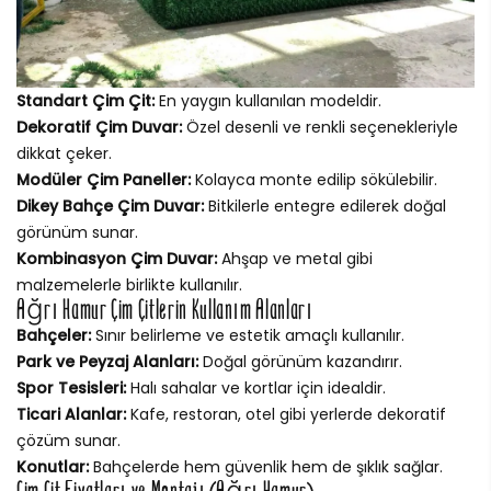
Standart Çim Çit:
En yaygın kullanılan modeldir.
Dekoratif Çim Duvar:
Özel desenli ve renkli seçenekleriyle
dikkat çeker.
Modüler Çim Paneller:
Kolayca monte edilip sökülebilir.
Dikey Bahçe Çim Duvar:
Bitkilerle entegre edilerek doğal
görünüm sunar.
Kombinasyon Çim Duvar:
Ahşap ve metal gibi
malzemelerle birlikte kullanılır.
Ağrı Hamur Çim Çitlerin Kullanım Alanları
Bahçeler:
Sınır belirleme ve estetik amaçlı kullanılır.
Park ve Peyzaj Alanları:
Doğal görünüm kazandırır.
Spor Tesisleri:
Halı sahalar ve kortlar için idealdir.
Ticari Alanlar:
Kafe, restoran, otel gibi yerlerde dekoratif
çözüm sunar.
Konutlar:
Bahçelerde hem güvenlik hem de şıklık sağlar.