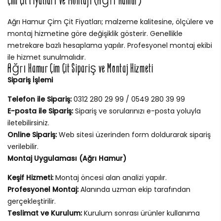
Çim Çit Fiyatları ve Montajı (Ağrı Hamur)
Ağrı Hamur Çim Çit Fiyatları; malzeme kalitesine, ölçülere ve
montaj hizmetine göre değişiklik gösterir. Genellikle
metrekare bazlı hesaplama yapılır. Profesyonel montaj ekibi
ile hizmet sunulmalıdır.
Ağrı Hamur Çim Çit Sipariş ve Montaj Hizmeti
Sipariş İşlemi
Telefon ile Sipariş:
0312 280 29 99 / 0549 280 39 99
E-posta ile Sipariş:
Sipariş ve sorularınızı e-posta yoluyla
iletebilirsiniz.
Online Sipariş:
Web sitesi üzerinden form doldurarak sipariş
verilebilir.
Montaj Uygulaması (Ağrı Hamur)
Keşif Hizmeti:
Montaj öncesi alan analizi yapılır.
Profesyonel Montaj:
Alanında uzman ekip tarafından
gerçekleştirilir.
Teslimat ve Kurulum:
Kurulum sonrası ürünler kullanıma