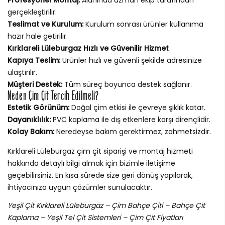
gerçekleştirilir.
Teslimat ve Kurulum:
Kurulum sonrası ürünler kullanıma
hazır hale getirilir.
Kırklareli Lüleburgaz Hızlı ve Güvenilir Hizmet
Kapıya Teslim:
Ürünler hızlı ve güvenli şekilde adresinize
ulaştırılır.
Müşteri Destek:
Tüm süreç boyunca destek sağlanır.
Neden Çim Çit Tercih Edilmeli?
Estetik Görünüm:
Doğal çim etkisi ile çevreye şıklık katar.
Dayanıklılık:
PVC kaplama ile dış etkenlere karşı dirençlidir.
Kolay Bakım:
Neredeyse bakım gerektirmez, zahmetsizdir.
Kırklareli Lüleburgaz çim çit siparişi ve montaj hizmeti
hakkında detaylı bilgi almak için bizimle iletişime
geçebilirsiniz. En kısa sürede size geri dönüş yapılarak,
ihtiyacınıza uygun çözümler sunulacaktır.
Yeşil Çit Kırklareli Lüleburgaz – Çim Bahçe Çiti – Bahçe Çit
Kaplama – Yeşil Tel Çit Sistemleri – Çim Çit Fiyatları