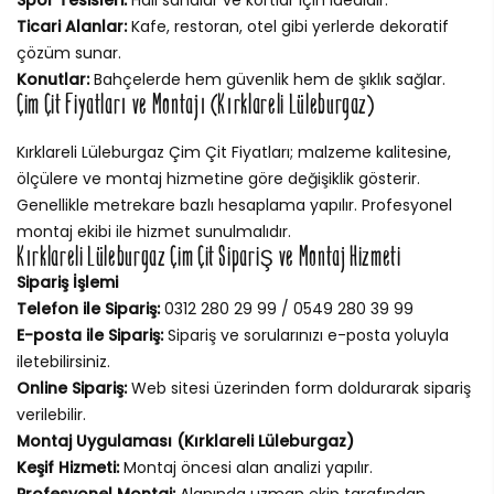
Ticari Alanlar:
Kafe, restoran, otel gibi yerlerde dekoratif
çözüm sunar.
Konutlar:
Bahçelerde hem güvenlik hem de şıklık sağlar.
Çim Çit Fiyatları ve Montajı (Kırklareli Lüleburgaz)
Kırklareli Lüleburgaz Çim Çit Fiyatları; malzeme kalitesine,
ölçülere ve montaj hizmetine göre değişiklik gösterir.
Genellikle metrekare bazlı hesaplama yapılır. Profesyonel
montaj ekibi ile hizmet sunulmalıdır.
Kırklareli Lüleburgaz Çim Çit Sipariş ve Montaj Hizmeti
Sipariş İşlemi
Telefon ile Sipariş:
0312 280 29 99 / 0549 280 39 99
E-posta ile Sipariş:
Sipariş ve sorularınızı e-posta yoluyla
iletebilirsiniz.
Online Sipariş:
Web sitesi üzerinden form doldurarak sipariş
verilebilir.
Montaj Uygulaması (Kırklareli Lüleburgaz)
Keşif Hizmeti:
Montaj öncesi alan analizi yapılır.
Profesyonel Montaj:
Alanında uzman ekip tarafından