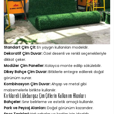
Standart Çim Çit:
En yaygın kullanılan modeldir.
Dekoratif Çim Duvar:
Özel desenli ve renkli seçenekleriyle
dikkat çeker.
Modüler Çim Paneller:
Kolayca monte edilip sökülebilir.
Dikey Bahçe Çim Duvar:
Bitkilerle entegre edilerek doğal
görünüm sunar.
Kombinasyon Çim Duvar:
Ahşap ve metal gibi
malzemelerle birlikte kullanılır.
Kırklareli Lüleburgaz Çim Çitlerin Kullanım Alanları
Bahçeler:
Sınır belirleme ve estetik amaçlı kullanılır.
Park ve Peyzaj Alanları:
Doğal görünüm kazandırır.
Spor Tesisleri:
Halı sahalar ve kortlar için idealdir.