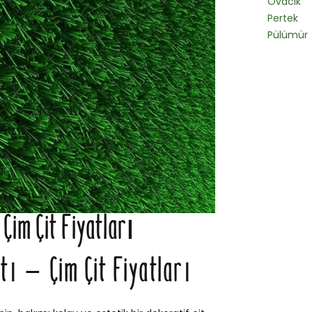
Ovacık
Pertek
Pülümür
 Çim Çit Fiyatları
atı – Çim Çit Fiyatları