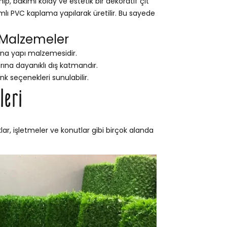
, bakımı kolay ve estetik bir dekoratif çit
ımlı PVC kaplama yapılarak üretilir. Bu sayede
 Malzemeler
na yapı malzemesidir.
na dayanıklı dış katmandır.
nk seçenekleri sunulabilir.
leri
ar, işletmeler ve konutlar gibi birçok alanda