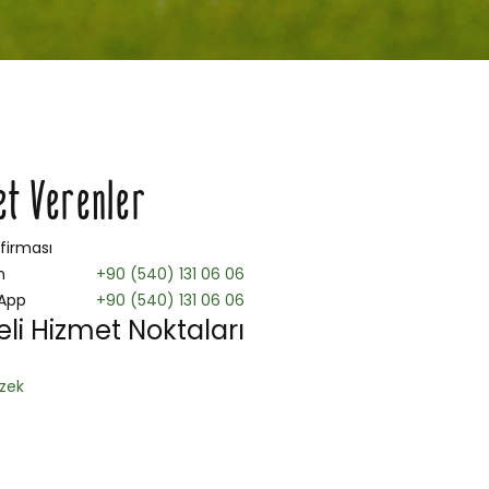
et Verenler
 firması
n
+90 (540) 131 06 06
App
+90 (540) 131 06 06
li Hizmet Noktaları
zek