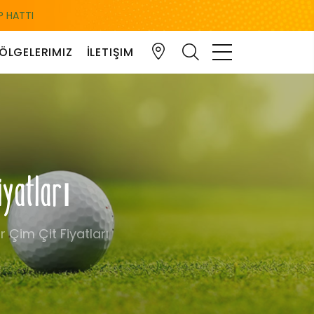
 HATTI
ÖLGELERIMIZ
İLETIŞIM
iyatları
 Çim Çit Fiyatları