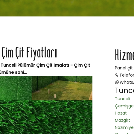
 Çim Çit Fiyatları
Hizm
 Tunceli Pülümür Çim Çit İmalatı - Çim Çit
Panel çit
ümüne sahi...
Telefo
Whats
Tunce
Tunceli
Çemişge
Hozat
Mazgirt
Nazımiye