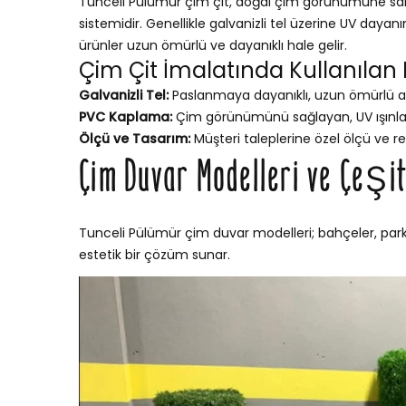
Tunceli Pülümür çim çit, doğal çim görünümüne sahip
sistemidir. Genellikle galvanizli tel üzerine UV dayan
ürünler uzun ömürlü ve dayanıklı hale gelir.
Çim Çit İmalatında Kullanılan
Galvanizli Tel:
Paslanmaya dayanıklı, uzun ömürlü a
PVC Kaplama:
Çim görünümünü sağlayan, UV ışınları
Ölçü ve Tasarım:
Müşteri taleplerine özel ölçü ve re
Çim Duvar Modelleri ve Çeşit
Tunceli Pülümür çim duvar modelleri; bahçeler, parkl
estetik bir çözüm sunar.