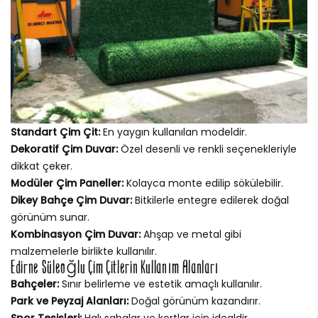
Standart Çim Çit:
En yaygın kullanılan modeldir.
Dekoratif Çim Duvar:
Özel desenli ve renkli seçenekleriyle
dikkat çeker.
Modüler Çim Paneller:
Kolayca monte edilip sökülebilir.
Dikey Bahçe Çim Duvar:
Bitkilerle entegre edilerek doğal
görünüm sunar.
Kombinasyon Çim Duvar:
Ahşap ve metal gibi
malzemelerle birlikte kullanılır.
Edirne Süleoğlu Çim Çitlerin Kullanım Alanları
Bahçeler:
Sınır belirleme ve estetik amaçlı kullanılır.
Park ve Peyzaj Alanları:
Doğal görünüm kazandırır.
Spor Tesisleri:
Halı sahalar ve kortlar için idealdir.