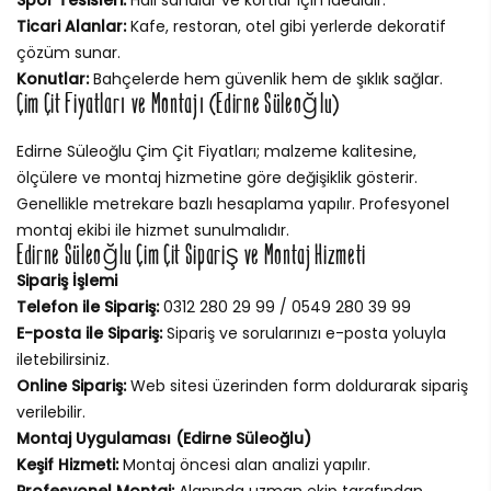
Ticari Alanlar:
Kafe, restoran, otel gibi yerlerde dekoratif
çözüm sunar.
Konutlar:
Bahçelerde hem güvenlik hem de şıklık sağlar.
Çim Çit Fiyatları ve Montajı (Edirne Süleoğlu)
Edirne Süleoğlu Çim Çit Fiyatları; malzeme kalitesine,
ölçülere ve montaj hizmetine göre değişiklik gösterir.
Genellikle metrekare bazlı hesaplama yapılır. Profesyonel
montaj ekibi ile hizmet sunulmalıdır.
Edirne Süleoğlu Çim Çit Sipariş ve Montaj Hizmeti
Sipariş İşlemi
Telefon ile Sipariş:
0312 280 29 99 / 0549 280 39 99
E-posta ile Sipariş:
Sipariş ve sorularınızı e-posta yoluyla
iletebilirsiniz.
Online Sipariş:
Web sitesi üzerinden form doldurarak sipariş
verilebilir.
Montaj Uygulaması (Edirne Süleoğlu)
Keşif Hizmeti:
Montaj öncesi alan analizi yapılır.
Profesyonel Montaj:
Alanında uzman ekip tarafından