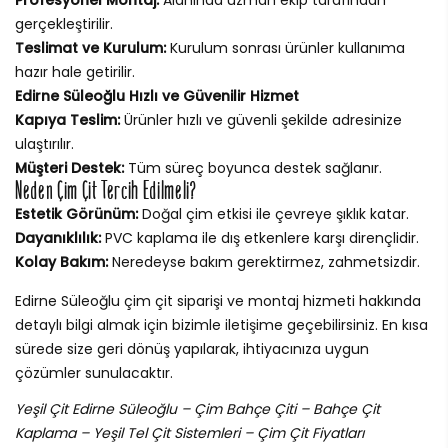
gerçekleştirilir.
Teslimat ve Kurulum:
Kurulum sonrası ürünler kullanıma
hazır hale getirilir.
Edirne Süleoğlu Hızlı ve Güvenilir Hizmet
Kapıya Teslim:
Ürünler hızlı ve güvenli şekilde adresinize
ulaştırılır.
Müşteri Destek:
Tüm süreç boyunca destek sağlanır.
Neden Çim Çit Tercih Edilmeli?
Estetik Görünüm:
Doğal çim etkisi ile çevreye şıklık katar.
Dayanıklılık:
PVC kaplama ile dış etkenlere karşı dirençlidir.
Kolay Bakım:
Neredeyse bakım gerektirmez, zahmetsizdir.
Edirne Süleoğlu çim çit siparişi ve montaj hizmeti hakkında
detaylı bilgi almak için bizimle iletişime geçebilirsiniz. En kısa
sürede size geri dönüş yapılarak, ihtiyacınıza uygun
çözümler sunulacaktır.
Yeşil Çit Edirne Süleoğlu – Çim Bahçe Çiti – Bahçe Çit
Kaplama – Yeşil Tel Çit Sistemleri – Çim Çit Fiyatları