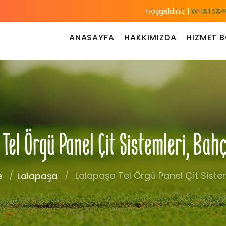
Hoşgeldiniz |
WHATSAPP
ANASAYFA
HAKKIMIZDA
HIZMET B
el Örgü Panel Çit Sistemleri, Bah
Lalapaşa Tel Örgü Panel Çit Sistem
e
Lalapaşa