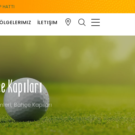
 HATTI
ÖLGELERIMIZ
İLETIŞIM
çe Kapıları
leri, Bahçe Kapıları