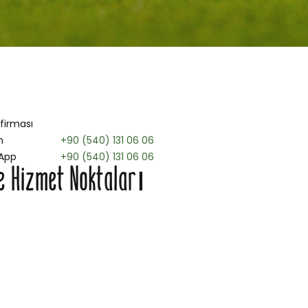
 firması
n
+90 (540) 131 06 06
App
+90 (540) 131 06 06
e Hizmet Noktaları