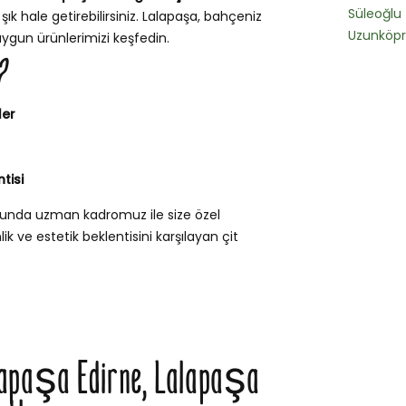
Süleoğlu
şık hale getirebilirsiniz. Lalapaşa, bahçeniz
Uzunköp
uygun ürünlerimizi keşfedin.
?
ler
tisi
usunda uzman kadromuz ile size özel
k ve estetik beklentisini karşılayan çit
alapaşa Edirne, Lalapaşa