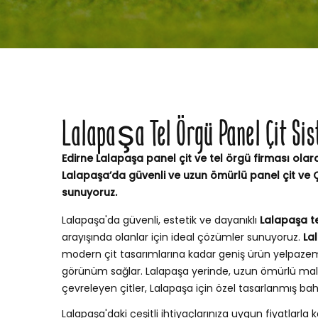
Lalapaşa Tel Örgü Panel Çit Sis
Edirne Lalapaşa panel çit ve tel örgü firması olara
Lalapaşa’da güvenli ve uzun ömürlü panel çit ve 
sunuyoruz.
Lalapaşa'da güvenli, estetik ve dayanıklı
Lalapaşa te
arayışında olanlar için ideal çözümler sunuyoruz.
La
modern çit tasarımlarına kadar geniş ürün yelpaze
görünüm sağlar. Lalapaşa yerinde, uzun ömürlü mal
çevreleyen çitler, Lalapaşa için özel tasarlanmış b
Lalapaşa'daki çeşitli ihtiyaçlarınıza uygun fiyatlarla ka