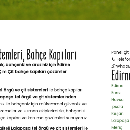
temleri, Bahçe Kapıları
Panel çit
Telefo
k, bahçeniz ve araziniz için Edirne
Whats
Edirn
Çim Çit bahçe kapıları çözümler
Edirne
l örgü ve çit sistemleri
ile bahçe kapıları
Enez
lapaşa tel örgü ve çit sistemlerinden
Havsa
miz ile bahçeniz için mükemmel güvenlik ve
İpsala
zemeler ve uzman ekiplerimizle, bahçenizi
Keşan
ahçe kapıları ve koruma çözümleri sunuyoruz.
Lalapaşa
Meriç
liteli
Lalapaşa tel örgü ve çit sistemleri
ile