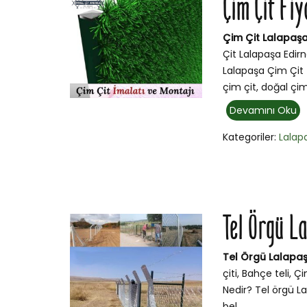
Çim Çit Fiy
Çim Çit Lalapaşa 
Çit Lalapaşa Edirn
Lalapaşa Çim Çit İ
çim çit, doğal çi
Devamını Oku
Kategoriler:
Lalap
Tel Örgü L
Tel Örgü Lalapaş
çiti, Bahçe teli, 
Nedir? Tel örgü La
bel...