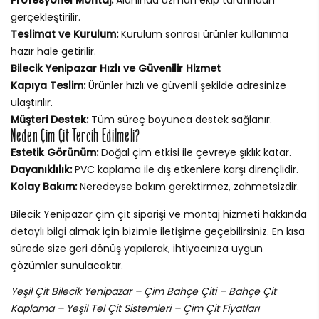
gerçekleştirilir.
Teslimat ve Kurulum:
Kurulum sonrası ürünler kullanıma
hazır hale getirilir.
Bilecik Yenipazar Hızlı ve Güvenilir Hizmet
Kapıya Teslim:
Ürünler hızlı ve güvenli şekilde adresinize
ulaştırılır.
Müşteri Destek:
Tüm süreç boyunca destek sağlanır.
Neden Çim Çit Tercih Edilmeli?
Estetik Görünüm:
Doğal çim etkisi ile çevreye şıklık katar.
Dayanıklılık:
PVC kaplama ile dış etkenlere karşı dirençlidir.
Kolay Bakım:
Neredeyse bakım gerektirmez, zahmetsizdir.
Bilecik Yenipazar çim çit siparişi ve montaj hizmeti hakkında
detaylı bilgi almak için bizimle iletişime geçebilirsiniz. En kısa
sürede size geri dönüş yapılarak, ihtiyacınıza uygun
çözümler sunulacaktır.
Yeşil Çit Bilecik Yenipazar – Çim Bahçe Çiti – Bahçe Çit
Kaplama – Yeşil Tel Çit Sistemleri – Çim Çit Fiyatları