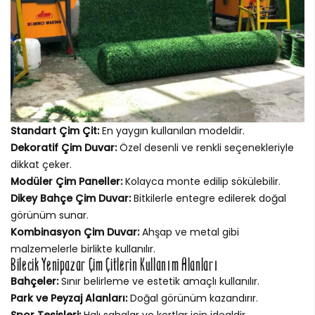
Standart Çim Çit:
En yaygın kullanılan modeldir.
Dekoratif Çim Duvar:
Özel desenli ve renkli seçenekleriyle
dikkat çeker.
Modüler Çim Paneller:
Kolayca monte edilip sökülebilir.
Dikey Bahçe Çim Duvar:
Bitkilerle entegre edilerek doğal
görünüm sunar.
Kombinasyon Çim Duvar:
Ahşap ve metal gibi
malzemelerle birlikte kullanılır.
Bilecik Yenipazar Çim Çitlerin Kullanım Alanları
Bahçeler:
Sınır belirleme ve estetik amaçlı kullanılır.
Park ve Peyzaj Alanları:
Doğal görünüm kazandırır.
Spor Tesisleri:
Halı sahalar ve kortlar için idealdir.