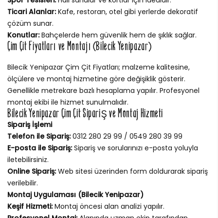
Ticari Alanlar:
Kafe, restoran, otel gibi yerlerde dekoratif
çözüm sunar.
Konutlar:
Bahçelerde hem güvenlik hem de şıklık sağlar.
Çim Çit Fiyatları ve Montajı (Bilecik Yenipazar)
Bilecik Yenipazar Çim Çit Fiyatları; malzeme kalitesine,
ölçülere ve montaj hizmetine göre değişiklik gösterir.
Genellikle metrekare bazlı hesaplama yapılır. Profesyonel
montaj ekibi ile hizmet sunulmalıdır.
Bilecik Yenipazar Çim Çit Sipariş ve Montaj Hizmeti
Sipariş İşlemi
Telefon ile Sipariş:
0312 280 29 99 / 0549 280 39 99
E-posta ile Sipariş:
Sipariş ve sorularınızı e-posta yoluyla
iletebilirsiniz.
Online Sipariş:
Web sitesi üzerinden form doldurarak sipariş
verilebilir.
Montaj Uygulaması (Bilecik Yenipazar)
Keşif Hizmeti:
Montaj öncesi alan analizi yapılır.
Profesyonel Montaj:
Alanında uzman ekip tarafından