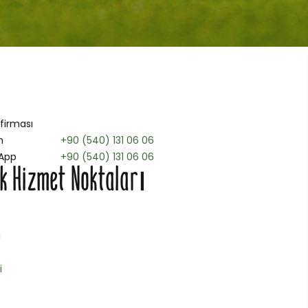
 firması
n
+90 (540) 131 06 06
App
+90 (540) 131 06 06
ik Hizmet Noktaları
ı
i