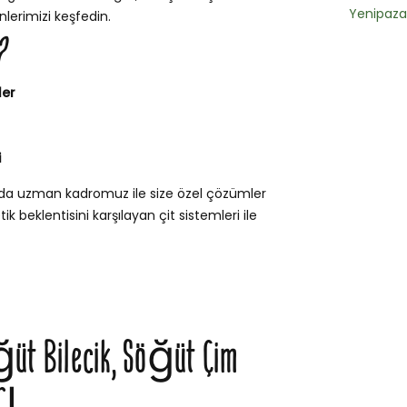
Yenipaza
lerimizi keşfedin.
?
ler
i
nda uzman kadromuz ile size özel çözümler
k beklentisini karşılayan çit sistemleri ile
ğüt Bilecik, Söğüt Çim
rı