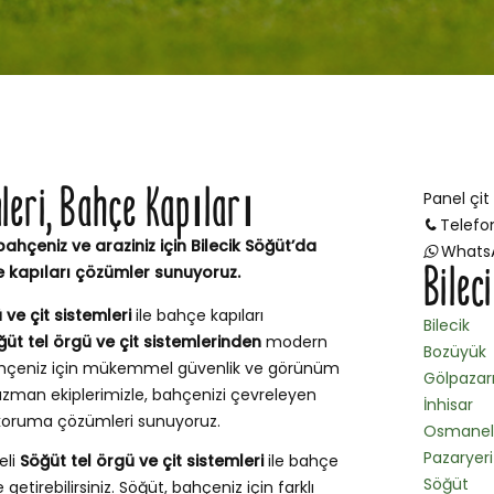
leri, Bahçe Kapıları
Panel çit
Telefo
bahçeniz ve araziniz için Bilecik Söğüt’da
Whats
Bilec
e kapıları çözümler sunuyoruz.
 ve çit sistemleri
ile bahçe kapıları
Bilecik
ğüt tel örgü ve çit sistemlerinden
modern
Bozüyük
 bahçeniz için mükemmel güvenlik ve görünüm
Gölpazar
zman ekiplerimizle, bahçenizi çevreleyen
İnhisar
e koruma çözümleri sunuyoruz.
Osmanel
Pazaryeri
eli
Söğüt tel örgü ve çit sistemleri
ile bahçe
Söğüt
getirebilirsiniz. Söğüt, bahçeniz için farklı