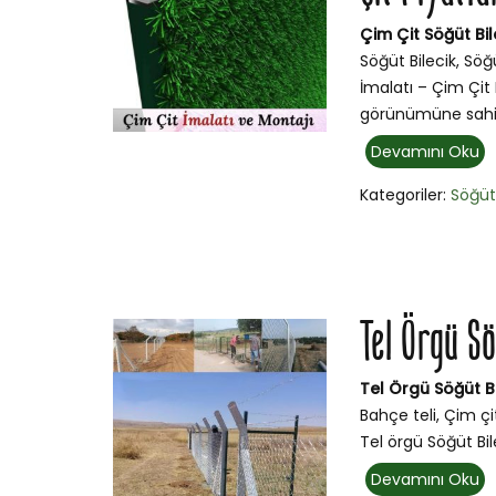
Çim Çit Söğüt Bil
Söğüt Bilecik, Söğ
İmalatı – Çim Çit 
görünümüne sahip
Devamını Oku
Kategoriler:
Söğü
Tel Örgü S
Tel Örgü Söğüt Bi
Bahçe teli, Çim çi
Tel örgü Söğüt Bile
Devamını Oku