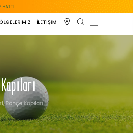
 HATTI
ÖLGELERIMIZ
İLETIŞIM
 Kapıları
i, Bahçe Kapıları