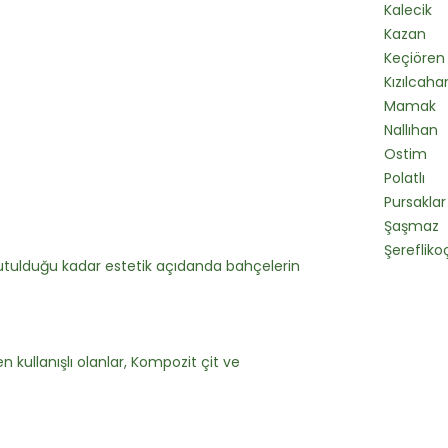
Kalecik
Kazan
Keçiören
Kızılca
Mamak
Nallıhan
Ostim
Polatlı
Pursaklar
Şaşmaz
Şerefliko
tulduğu kadar estetik açıdanda bahçelerin
 kullanışlı olanlar, Kompozit çit ve