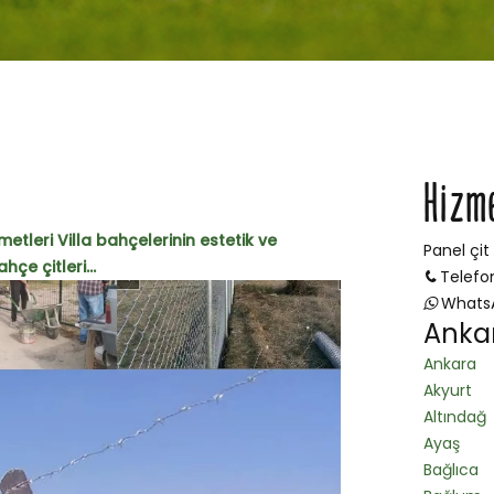
Hizm
metleri Villa bahçelerinin estetik ve
Panel çit
çe çitleri...
Telefo
Whats
Ankar
Ankara
Akyurt
Altındağ
Ayaş
Bağlıca