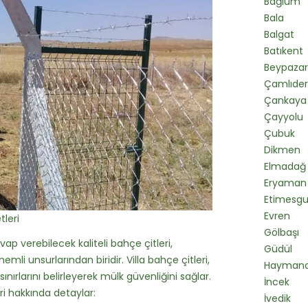
Bağlum
Bala
Balgat
Batıkent
Beypazar
Çamlıde
Çankaya
Çayyolu
Çubuk
Dikmen
Elmadağ
Eryaman
Etimesgu
Evren
tleri
Gölbaşı
vap verebilecek kaliteli bahçe çitleri,
Güdül
li unsurlarından biridir. Villa bahçe çitleri,
Hayman
rlarını belirleyerek mülk güvenliğini sağlar.
İncek
eri hakkında detaylar:
İvedik