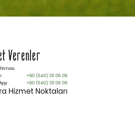
et Verenler
 firması
n
+90 (540) 131 06 06
App
+90 (540) 131 06 06
a Hizmet Noktaları