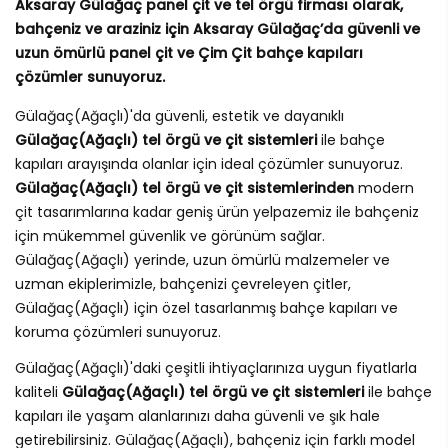
Aksaray Gülağaç panel çit ve tel örgü firması olarak,
bahçeniz ve araziniz için Aksaray Gülağaç’da güvenli ve
uzun ömürlü panel çit ve Çim Çit bahçe kapıları
çözümler sunuyoruz.
Gülağaç(Ağaçlı)'da güvenli, estetik ve dayanıklı
Gülağaç(Ağaçlı) tel örgü ve çit sistemleri
ile bahçe
kapıları arayışında olanlar için ideal çözümler sunuyoruz.
Gülağaç(Ağaçlı) tel örgü ve çit sistemlerinden
modern
çit tasarımlarına kadar geniş ürün yelpazemiz ile bahçeniz
için mükemmel güvenlik ve görünüm sağlar.
Gülağaç(Ağaçlı) yerinde, uzun ömürlü malzemeler ve
uzman ekiplerimizle, bahçenizi çevreleyen çitler,
Gülağaç(Ağaçlı) için özel tasarlanmış bahçe kapıları ve
koruma çözümleri sunuyoruz.
Gülağaç(Ağaçlı)'daki çeşitli ihtiyaçlarınıza uygun fiyatlarla
kaliteli
Gülağaç(Ağaçlı) tel örgü ve çit sistemleri
ile bahçe
kapıları ile yaşam alanlarınızı daha güvenli ve şık hale
getirebilirsiniz. Gülağaç(Ağaçlı), bahçeniz için farklı model