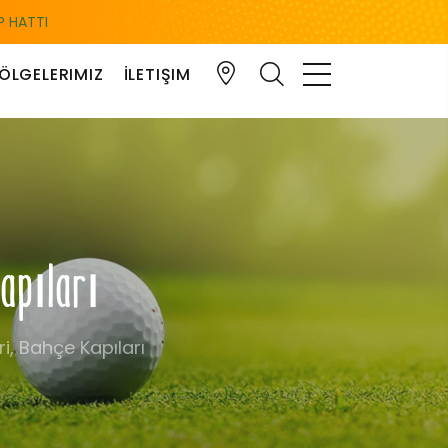
 HATTI
ÖLGELERIMIZ
İLETIŞIM
Kapıları
i, Bahçe Kapıları