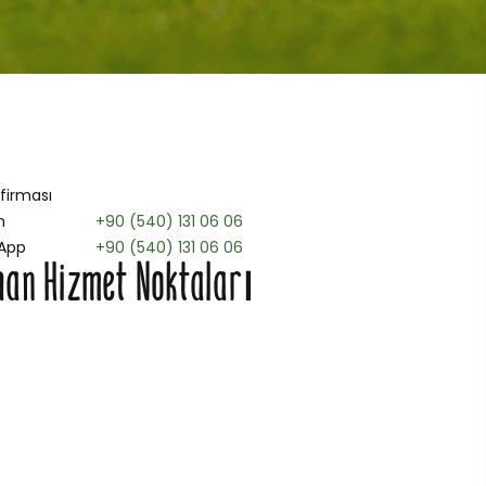
 firması
n
+90 (540) 131 06 06
App
+90 (540) 131 06 06
an Hizmet Noktaları