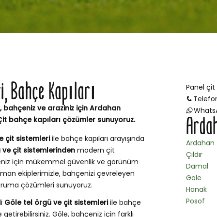
ri, Bahçe Kapıları
Panel çit
Telefo
, bahçeniz ve araziniz için Ardahan
Whats
Ardah
Çit bahçe kapıları çözümler sunuyoruz.
 çit sistemleri
ile bahçe kapıları arayışında
Ardahan
 ve çit sistemlerinden
modern çit
Çıldır
çeniz için mükemmel güvenlik ve görünüm
Damal
man ekiplerimizle, bahçenizi çevreleyen
Göle
 koruma çözümleri sunuyoruz.
Hanak
Posof
li
Göle tel örgü ve çit sistemleri
ile bahçe
getirebilirsiniz. Göle, bahçeniz için farklı