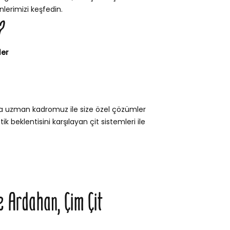
lerimizi keşfedin.
?
ler
da uzman kadromuz ile size özel çözümler
k beklentisini karşılayan çit sistemleri ile
e Ardahan, Çim Çit