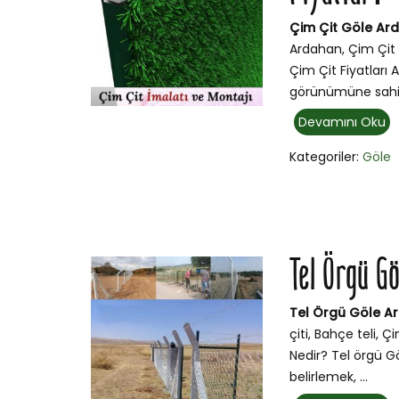
Çim Çit Göle Ard
Ardahan, Çim Çit 
Çim Çit Fiyatları
görünümüne sahip
Devamını Oku
Kategoriler:
Göle
Tel Örgü G
Tel Örgü Göle A
çiti, Bahçe teli, 
Nedir? Tel örgü Gö
belirlemek, ...