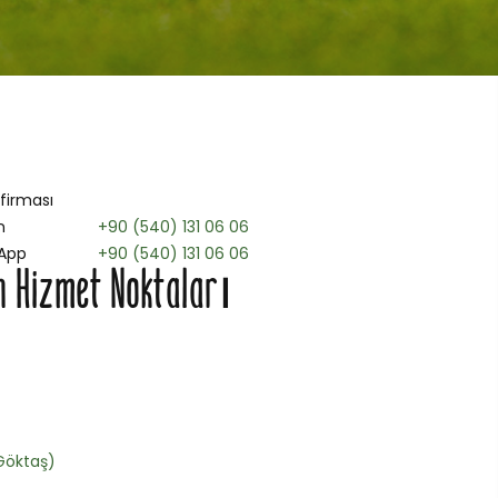
 firması
n
+90 (540) 131 06 06
App
+90 (540) 131 06 06
n Hizmet Noktaları
Göktaş)