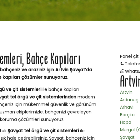
emleri, Bahçe Kapıları
Panel çit
Telefo
 bahçeniz ve araziniz için Artvin Şavşat’da
Whats
Artvi
e kapıları çözümler sunuyoruz.
gü ve çit sistemleri
ile bahçe kapıları
Artvin
vşat tel örgü ve çit sistemlerinden
modern
Ardanuç
 bahçeniz için mükemmel güvenlik ve görünüm
Arhavi
uzman ekiplerimizle, bahçenizi çevreleyen
Borçka
ve koruma çözümleri sunuyoruz.
Hopa
Murgul (
teli
Şavşat tel örgü ve çit sistemleri
ile
Şavşat
ık hale getirebilirsiniz. Şavşat, bahçeniz için