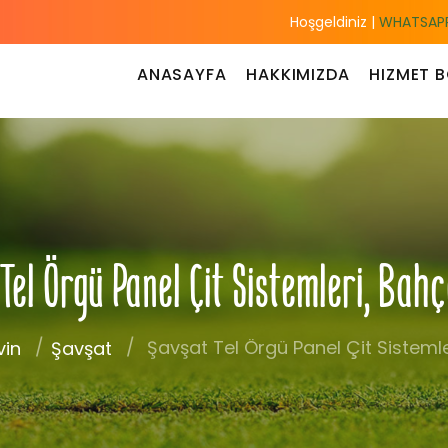
Hoşgeldiniz |
WHATSAPP
ANASAYFA
HAKKIMIZDA
HIZMET B
l Örgü Panel Çit Sistemleri, Bahç
Şavşat Tel Örgü Panel Çit Sistemle
vin
Şavşat