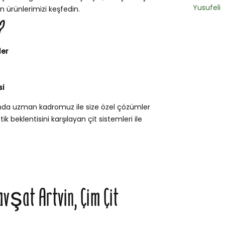
Yusufeli
n ürünlerimizi keşfedin.
?
ler
si
unda uzman kadromuz ile size özel çözümler
k beklentisini karşılayan çit sistemleri ile
vşat Artvin, Çim Çit