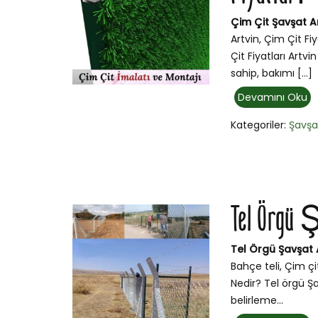
Çim Çit Şavşat Ar
Artvin, Çim Çit Fi
Çit Fiyatları Art
sahip, bakımı […]
Devamını Oku
Kategoriler:
Şavşa
Tel Örgü 
Tel Örgü Şavşat 
Bahçe teli, Çim çi
Nedir? Tel örgü Şa
belirleme...