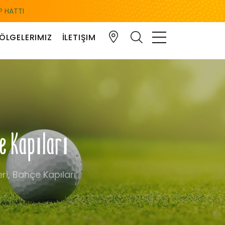
 HATTI
ÖLGELERIMIZ
İLETIŞIM
e Kapıları
ri, Bahçe Kapıları