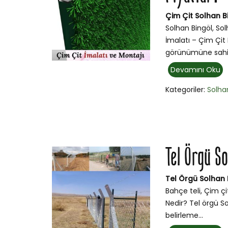
Çim Çit Solhan Bi
Solhan Bingöl, Sol
İmalatı – Çim Çit 
görünümüne sahip
Devamını Oku
Kategoriler:
Solha
Tel Örgü S
Tel Örgü Solhan 
Bahçe teli, Çim çi
Nedir? Tel örgü So
belirleme...