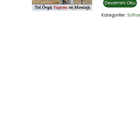
Devamını Oku
Kategoriler:
Solha