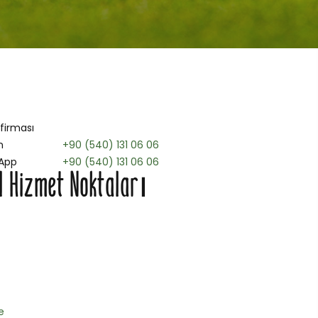
 firması
n
+90 (540) 131 06 06
App
+90 (540) 131 06 06
l Hizmet Noktaları
e