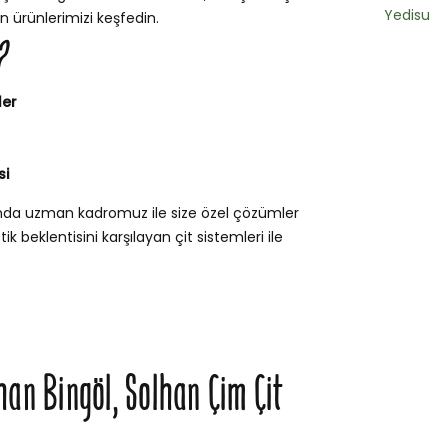
Yedisu
n ürünlerimizi keşfedin.
?
ler
si
unda uzman kadromuz ile size özel çözümler
k beklentisini karşılayan çit sistemleri ile
han Bingöl, Solhan Çim Çit