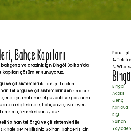
mleri, Bahçe Kapıları
Panel çit
Telefo
 bahçeniz ve araziniz için Bingöl Solhan’da
Whats
Bingö
e kapıları çözümler sunuyoruz.
gü ve çit sistemleri
ile bahçe kapıları
Bingöl
lhan tel örgü ve çit sistemlerinden
modern
Adaklı
 bahçeniz için mükemmel güvenlik ve görünüm
Genç
uzman ekiplerimizle, bahçenizi çevreleyen
Karlıova
ve koruma çözümleri sunuyoruz.
Kığı
Solhan
teli
Solhan tel örgü ve çit sistemleri
ile
Yaylader
ık hale getirebilirsiniz. Solhan, bahçeniz için