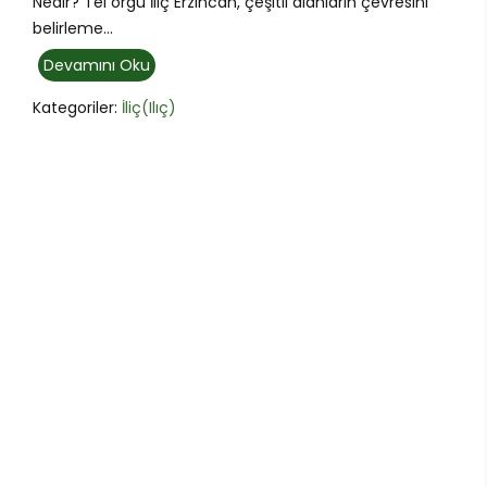
Nedir? Tel örgü İliç Erzincan, çeşitli alanların çevresini
belirleme...
Devamını Oku
Kategoriler:
İliç(Ilıç)