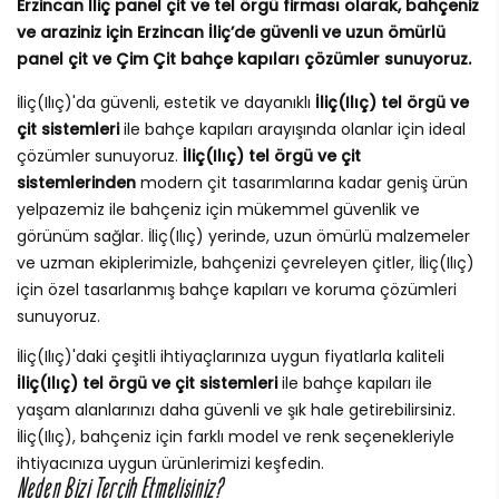
Erzincan İliç panel çit ve tel örgü firması olarak, bahçeniz
ve araziniz için Erzincan İliç’de güvenli ve uzun ömürlü
panel çit ve Çim Çit bahçe kapıları çözümler sunuyoruz.
İliç(Ilıç)'da güvenli, estetik ve dayanıklı
İliç(Ilıç) tel örgü ve
çit sistemleri
ile bahçe kapıları arayışında olanlar için ideal
çözümler sunuyoruz.
İliç(Ilıç) tel örgü ve çit
sistemlerinden
modern çit tasarımlarına kadar geniş ürün
yelpazemiz ile bahçeniz için mükemmel güvenlik ve
görünüm sağlar. İliç(Ilıç) yerinde, uzun ömürlü malzemeler
ve uzman ekiplerimizle, bahçenizi çevreleyen çitler, İliç(Ilıç)
için özel tasarlanmış bahçe kapıları ve koruma çözümleri
sunuyoruz.
İliç(Ilıç)'daki çeşitli ihtiyaçlarınıza uygun fiyatlarla kaliteli
İliç(Ilıç) tel örgü ve çit sistemleri
ile bahçe kapıları ile
yaşam alanlarınızı daha güvenli ve şık hale getirebilirsiniz.
İliç(Ilıç), bahçeniz için farklı model ve renk seçenekleriyle
ihtiyacınıza uygun ürünlerimizi keşfedin.
Neden Bizi Tercih Etmelisiniz?