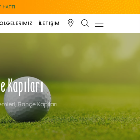
 HATTI
ÖLGELERIMIZ
İLETIŞIM
çe Kapıları
mleri, Bahçe Kapıları