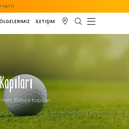
 HATTI
ÖLGELERIMIZ
İLETIŞIM
 Kapıları
leri, Bahçe Kapıları