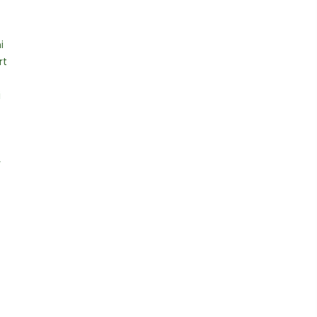
i
rt
i
r