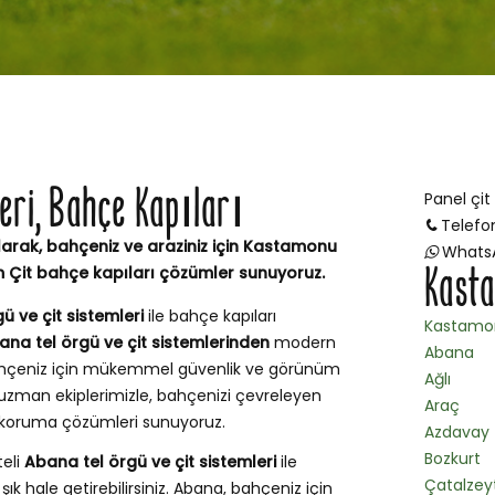
leri, Bahçe Kapıları
Panel çit
Telefo
arak, bahçeniz ve araziniz için Kastamonu
Whats
Kasta
m Çit bahçe kapıları çözümler sunuyoruz.
ü ve çit sistemleri
ile bahçe kapıları
Kastamo
ana tel örgü ve çit sistemlerinden
modern
Abana
 bahçeniz için mükemmel güvenlik ve görünüm
Ağlı
uzman ekiplerimizle, bahçenizi çevreleyen
Araç
ve koruma çözümleri sunuyoruz.
Azdavay
Bozkurt
teli
Abana tel örgü ve çit sistemleri
ile
Çatalzey
ık hale getirebilirsiniz. Abana, bahçeniz için