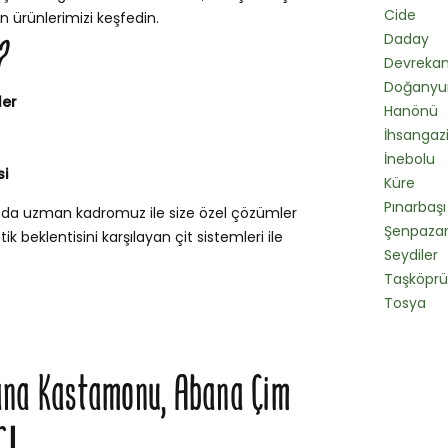
Cide
n ürünlerimizi keşfedin.
Daday
?
Devrekan
Doğanyu
ler
Hanönü
İhsangaz
İnebolu
si
Küre
Pınarbaşı
unda uzman kadromuz ile size özel çözümler
Şenpaza
k beklentisini karşılayan çit sistemleri ile
Seydiler
Taşköprü
Tosya
ana Kastamonu, Abana Çim
rı