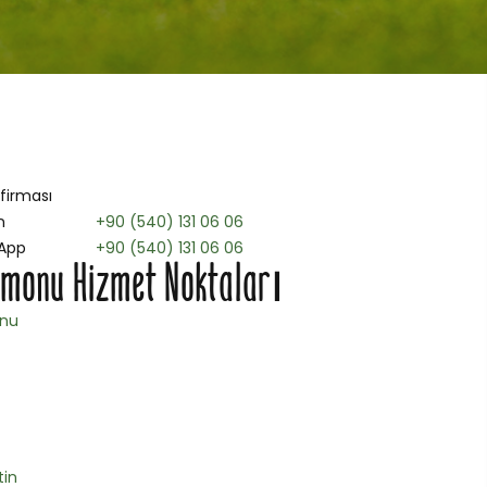
 firması
n
+90 (540) 131 06 06
App
+90 (540) 131 06 06
monu Hizmet Noktaları
nu
tin