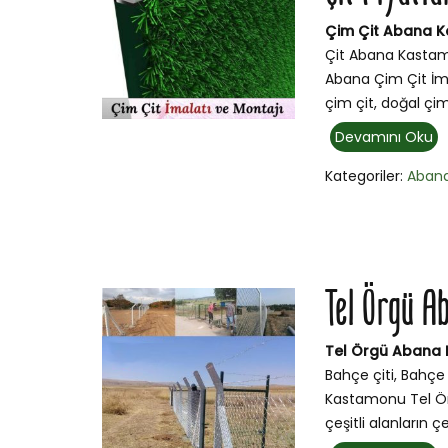
Çim Çit Abana K
Çit Abana Kastam
Abana Çim Çit İm
çim çit, doğal ç
Devamını Oku
Kategoriler:
Aban
Tel Örgü 
Tel Örgü Abana
Bahçe çiti, Bahçe 
Kastamonu Tel Ör
çeşitli alanların çe