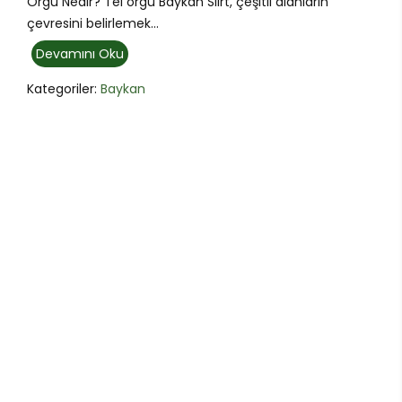
Örgü Nedir? Tel örgü Baykan Siirt, çeşitli alanların
çevresini belirlemek...
Devamını Oku
Kategoriler:
Baykan