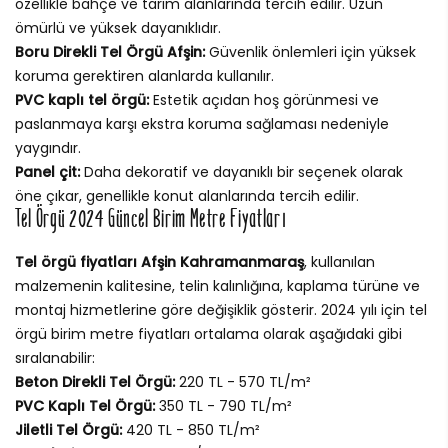
özellikle bahçe ve tarım alanlarında tercih edilir. Uzun
ömürlü ve yüksek dayanıklıdır.
Boru Direkli Tel Örgü Afşin:
Güvenlik önlemleri için yüksek
koruma gerektiren alanlarda kullanılır.
PVC kaplı tel örgü:
Estetik açıdan hoş görünmesi ve
paslanmaya karşı ekstra koruma sağlaması nedeniyle
yaygındır.
Panel çit:
Daha dekoratif ve dayanıklı bir seçenek olarak
öne çıkar, genellikle konut alanlarında tercih edilir.
Tel Örgü 2024 Güncel Birim Metre Fiyatları
Tel örgü fiyatları Afşin Kahramanmaraş
, kullanılan
malzemenin kalitesine, telin kalınlığına, kaplama türüne ve
montaj hizmetlerine göre değişiklik gösterir. 2024 yılı için tel
örgü birim metre fiyatları ortalama olarak aşağıdaki gibi
sıralanabilir:
Beton Direkli Tel Örgü:
220 TL - 570 TL/m²
PVC Kaplı Tel Örgü:
350 TL - 790 TL/m²
Jiletli Tel Örgü:
420 TL - 850 TL/m²