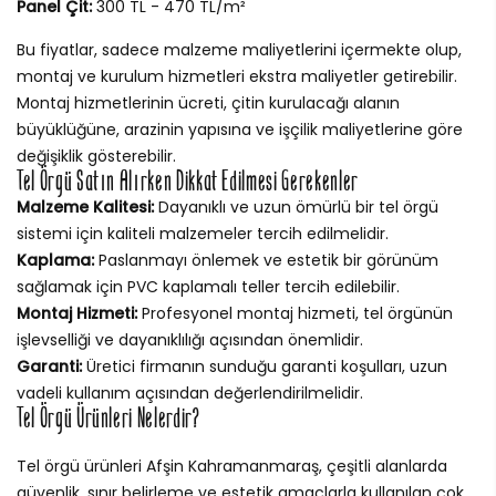
Panel Çit:
300 TL - 470 TL/m²
Bu fiyatlar, sadece malzeme maliyetlerini içermekte olup,
montaj ve kurulum hizmetleri ekstra maliyetler getirebilir.
Montaj hizmetlerinin ücreti, çitin kurulacağı alanın
büyüklüğüne, arazinin yapısına ve işçilik maliyetlerine göre
değişiklik gösterebilir.
Tel Örgü Satın Alırken Dikkat Edilmesi Gerekenler
Malzeme Kalitesi:
Dayanıklı ve uzun ömürlü bir tel örgü
sistemi için kaliteli malzemeler tercih edilmelidir.
Kaplama:
Paslanmayı önlemek ve estetik bir görünüm
sağlamak için PVC kaplamalı teller tercih edilebilir.
Montaj Hizmeti:
Profesyonel montaj hizmeti, tel örgünün
işlevselliği ve dayanıklılığı açısından önemlidir.
Garanti:
Üretici firmanın sunduğu garanti koşulları, uzun
vadeli kullanım açısından değerlendirilmelidir.
Tel Örgü Ürünleri Nelerdir?
Tel örgü ürünleri Afşin Kahramanmaraş, çeşitli alanlarda
güvenlik, sınır belirleme ve estetik amaçlarla kullanılan çok