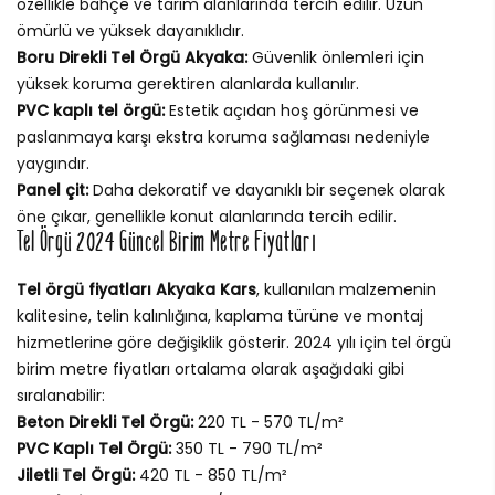
özellikle bahçe ve tarım alanlarında tercih edilir. Uzun
ömürlü ve yüksek dayanıklıdır.
Boru Direkli Tel Örgü Akyaka:
Güvenlik önlemleri için
yüksek koruma gerektiren alanlarda kullanılır.
PVC kaplı tel örgü:
Estetik açıdan hoş görünmesi ve
paslanmaya karşı ekstra koruma sağlaması nedeniyle
yaygındır.
Panel çit:
Daha dekoratif ve dayanıklı bir seçenek olarak
öne çıkar, genellikle konut alanlarında tercih edilir.
Tel Örgü 2024 Güncel Birim Metre Fiyatları
Tel örgü fiyatları Akyaka Kars
, kullanılan malzemenin
kalitesine, telin kalınlığına, kaplama türüne ve montaj
hizmetlerine göre değişiklik gösterir. 2024 yılı için tel örgü
birim metre fiyatları ortalama olarak aşağıdaki gibi
sıralanabilir:
Beton Direkli Tel Örgü:
220 TL - 570 TL/m²
PVC Kaplı Tel Örgü:
350 TL - 790 TL/m²
Jiletli Tel Örgü:
420 TL - 850 TL/m²