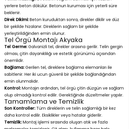
yerlere beton dökülür. Betonun kuruması için yeterli süre
beklenir.
Direk Dikimi:
Beton kuruduktan sonra, direkler dikilir ve düz
bir şekilde hizalanır. Direklerin sağlam bir şekilde
yerleştirildiğinden emin olunur.
Tel Örgü Montajı Akyaka
Tel Germe:
Galvanizli tel, direkler arasına gerilir. Telin gergin
olması, çitin dayanıklılığı ve estetik görünümü açısından
önemlidir.
Bağlama:
Gerilen tel, direklere bağlama elemanları ile
sabitlenir. Her iki ucun güvenli bir şekilde bağlandığından
emin olunmalıdır.
Kontrol:
Montajın ardından, tel örgü çitin düzgün ve sağlam
olup olmadığı kontrol edilir. Gerektiğinde düzeltmeler yapılır.
Tamamlama ve Temizlik
Son Kontroller:
Tüm direklerin ve telin sağlamlığı bir kez
daha kontrol edilir. Eksiklikler veya hatalar giderilir.
Temizlik:
Montaj işlemi sırasında oluşan atık ve fazla
malzemeler temizlenir. Çit alanı, kullanıma hazır hale