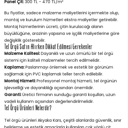
Panel Çit:
300 TL - 470 TL/m²
Bu fiyatlar, sadece malzeme maliyetlerini içermekte olup,
montaj ve kurulum hizmetleri ekstra maliyetler getirebilir.
Montaj hizmetlerinin ücreti, çitin kurulacağı alanın
büyüklüğüne, arazinin yapısına ve işçilik maliyetlerine göre
değişiklik gösterebilir.
Tel Örgü Satın Alırken Dikkat Edilmesi Gerekenler
Malzeme Kalitesi:
Dayanıklı ve uzun ömürlü bir tel örgü
sistemi için kaliteli malzemeler tercih edilmelidir.
Kaplama:
Paslanmayı önlemek ve estetik bir görünüm
sağlamak için PVC kaplamalı teller tercih edilebilir.
Montaj Hizmeti:
Profesyonel montaj hizmeti, tel örgünün
işlevselliği ve dayanıklılığı açısından önemlidir.
Garanti:
Üretici firmanın sunduğu garanti koşulları, uzun
vadeli kullanım açısından değerlendirilmelidir.
Tel Örgü Ürünleri Nelerdir?
Tel örgü ürünleri Akyaka Kars, çeşitli alanlarda güvenlik, sınır
belirleme ve estetik amaçlarla kullanılan çok yönlü çit