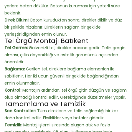
yerlere beton dökülür. Betonun kuruması için yeterli süre
beklenir.
Direk Dikimi:
Beton kuruduktan sonra, direkler dikilir ve düz
bir şekilde hizalanır. Direklerin sağlam bir şekilde
yerleştirildiğinden emin olunur.
Tel Örgü Montajı Batıkent
Tel Germe:
Galvanizli tel, direkler arasına gerilir. Telin gergin
olması, çitin dayanıklılığı ve estetik görünümü açısından
önemlidir.
Bağlama:
Gerilen tel, direklere bağlama elemanları ile
sabitlenir. Her iki ucun güvenli bir şekilde bağlandığından
emin olunmalıdır.
Kontrol:
Montajın ardından, tel örgü çitin düzgün ve sağlam
olup olmadığı kontrol edilir. Gerektiğinde düzeltmeler yapılır.
Tamamlama ve Temizlik
Son Kontroller:
Tüm direklerin ve telin sağlamlığı bir kez
daha kontrol edilir. Eksiklikler veya hatalar giderilir.
Temizlik:
Montaj işlemi sırasında oluşan atık ve fazla
malzemeler temizlenir. Çit alanı, kullanıma hazır hale