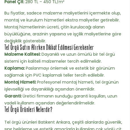
Panel Çit:
280 TL – 450 TL/m²
Bu fiyatlar, sadece malzeme maliyetlerini içermekte olup,
montaj ve kurulum hizmetleri ekstra maliyetler getirebilir.
Montaj hizmetlerinin ücreti, çitin kurulacağı alanın
büyüklüğüne, arazinin yapısına ve işçilik maliyetlerine göre
değişiklik gösterebilir.
Tel Örgü Satın Alırken Dikkat Edilmesi Gerekenler
Malzeme Kalitesi:
Dayanıklı ve uzun ömürlü bir tel örgü
sistemi için kaliteli malzemeler tercih edilmelidir.
Kaplama:
Paslanmayı önlemek ve estetik bir görünüm
sağlamak için PVC kaplamalı teller tercih edilebilir.
Montaj Hizmeti:
Profesyonel montaj hizmeti, tel örgünün
işlevselliği ve dayanıklılığı açısından önemlidir.
Garanti:
Üretici firmanın sunduğu garanti koşulları, uzun
vadeli kullanım açısından değerlendirilmelidir.
Tel Örgü Ürünleri Nelerdir?
Tel örgü ürünleri Batıkent Ankara, çeşitli alanlarda güvenlik,
sınır belirleme ve estetik amaçlarla kullanılan çok yönlü çit