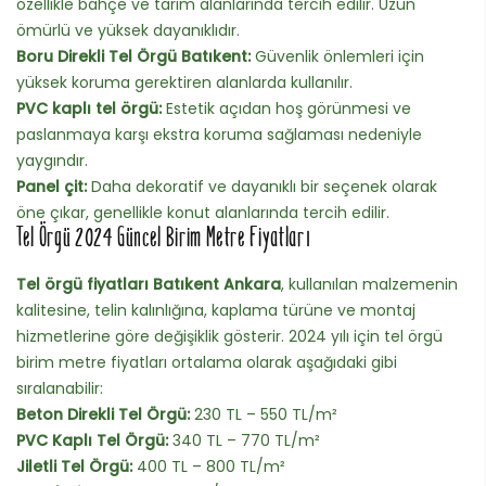
özellikle bahçe ve tarım alanlarında tercih edilir. Uzun
ömürlü ve yüksek dayanıklıdır.
Boru Direkli Tel Örgü Batıkent:
Güvenlik önlemleri için
yüksek koruma gerektiren alanlarda kullanılır.
PVC kaplı tel örgü:
Estetik açıdan hoş görünmesi ve
paslanmaya karşı ekstra koruma sağlaması nedeniyle
yaygındır.
Panel çit:
Daha dekoratif ve dayanıklı bir seçenek olarak
öne çıkar, genellikle konut alanlarında tercih edilir.
Tel Örgü 2024 Güncel Birim Metre Fiyatları
Tel örgü fiyatları Batıkent Ankara
, kullanılan malzemenin
kalitesine, telin kalınlığına, kaplama türüne ve montaj
hizmetlerine göre değişiklik gösterir. 2024 yılı için tel örgü
birim metre fiyatları ortalama olarak aşağıdaki gibi
sıralanabilir:
Beton Direkli Tel Örgü:
230 TL – 550 TL/m²
PVC Kaplı Tel Örgü:
340 TL – 770 TL/m²
Jiletli Tel Örgü:
400 TL – 800 TL/m²