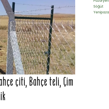
Pazaryeri
Söğüt
Yenipaza
hçe çiti, Bahçe teli, Çim
ik