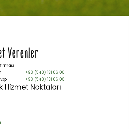
et Verenler
 firması
n
+90 (540) 131 06 06
App
+90 (540) 131 06 06
ik Hizmet Noktaları
ı
i