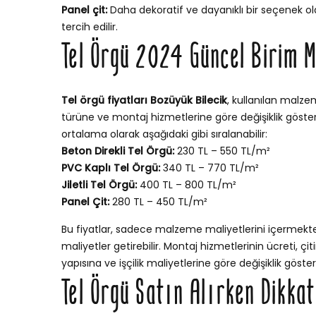
Panel çit:
Daha dekoratif ve dayanıklı bir seçenek ola
tercih edilir.
Tel Örgü 2024 Güncel Birim M
Tel örgü fiyatları Bozüyük Bilecik
, kullanılan malzem
türüne ve montaj hizmetlerine göre değişiklik gösterir
ortalama olarak aşağıdaki gibi sıralanabilir:
Beton Direkli Tel Örgü:
230 TL – 550 TL/m²
PVC Kaplı Tel Örgü:
340 TL – 770 TL/m²
Jiletli Tel Örgü:
400 TL – 800 TL/m²
Panel Çit:
280 TL – 450 TL/m²
Bu fiyatlar, sadece malzeme maliyetlerini içermekt
maliyetler getirebilir. Montaj hizmetlerinin ücreti, ç
yapısına ve işçilik maliyetlerine göre değişiklik göstere
Tel Örgü Satın Alırken Dikka