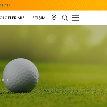
 HATTI
ÖLGELERIMIZ
İLETIŞIM
lecik