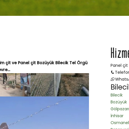
Hizm
im çit ve Panel çit Bozüyük Bilecik Tel Örgü
Panel çit
vre...
Telefo
Whats
Bilec
Bilecik
Bozüyük
Gölpazar
İnhisar
Osmanel