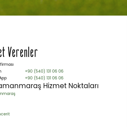
et Verenler
 firması
n
+90 (540) 131 06 06
App
+90 (540) 131 06 06
amanmaraş Hizmet Noktaları
nmaraş
cerit