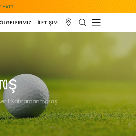
 HATTI
ÖLGELERIMIZ
İLETIŞIM
araş
cerit Kahramanmaraş