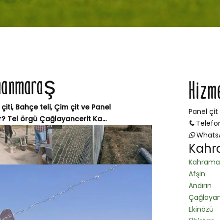
amanmaraş
Hizm
i, Bahçe teli, Çim çit ve Panel
Panel çit
 Tel örgü Çağlayancerit Ka...
Telefo
Whats
Kahr
Kahrama
Afşin
Andırın
Çağlayan
Ekinözü