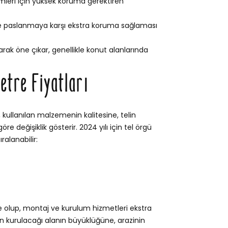
leri için yüksek koruma gerektiren
e paslanmaya karşı ekstra koruma sağlaması
rak öne çıkar, genellikle konut alanlarında
etre Fiyatları
, kullanılan malzemenin kalitesine, telin
e değişiklik gösterir. 2024 yılı için tel örgü
ralanabilir:
e olup, montaj ve kurulum hizmetleri ekstra
itin kurulacağı alanın büyüklüğüne, arazinin