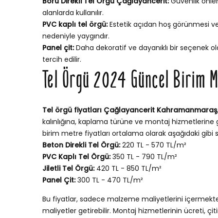
Boru Direkli Tel Örgü Çağlayancerit:
Güvenlik önlem
alanlarda kullanılır.
PVC kaplı tel örgü:
Estetik açıdan hoş görünmesi v
nedeniyle yaygındır.
Panel çit:
Daha dekoratif ve dayanıklı bir seçenek ola
tercih edilir.
Tel Örgü 2024 Güncel Birim M
Tel örgü fiyatları Çağlayancerit Kahramanmaraş
kalınlığına, kaplama türüne ve montaj hizmetlerine gör
birim metre fiyatları ortalama olarak aşağıdaki gibi sı
Beton Direkli Tel Örgü:
220 TL - 570 TL/m²
PVC Kaplı Tel Örgü:
350 TL - 790 TL/m²
Jiletli Tel Örgü:
420 TL - 850 TL/m²
Panel Çit:
300 TL - 470 TL/m²
Bu fiyatlar, sadece malzeme maliyetlerini içermekt
maliyetler getirebilir. Montaj hizmetlerinin ücreti, ç