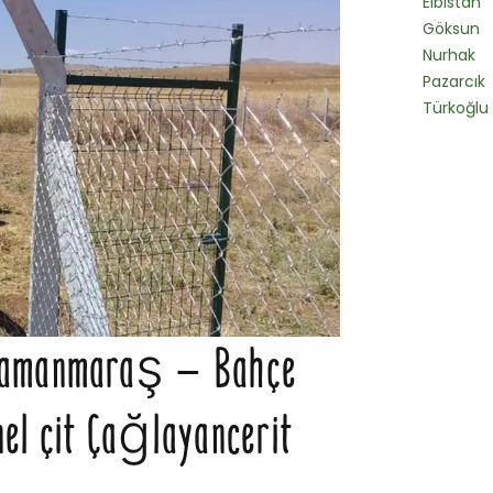
Elbistan
Göksun
Nurhak
Pazarcık
Türkoğlu
hramanmaraş – Bahçe
Panel çit Çağlayancerit