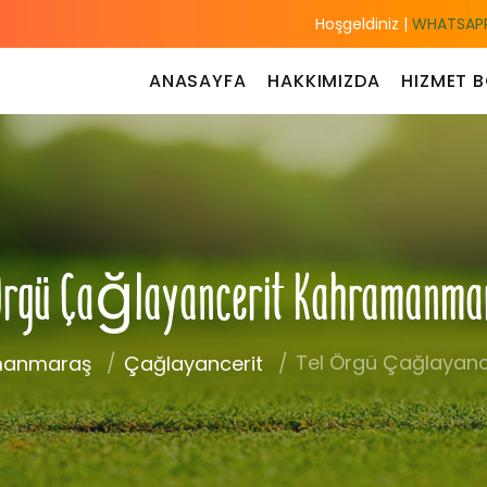
Hoşgeldiniz |
WHATSAPP
ANASAYFA
HAKKIMIZDA
HIZMET B
 Örgü Çağlayancerit Kahramanm
Tel Örgü Çağlayan
manmaraş
Çağlayancerit