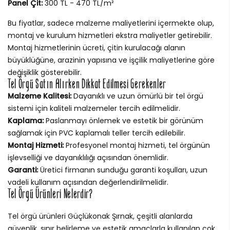
Panel Çit:
300 TL - 470 TL/m²
Bu fiyatlar, sadece malzeme maliyetlerini içermekte olup,
montaj ve kurulum hizmetleri ekstra maliyetler getirebilir.
Montaj hizmetlerinin ücreti, çitin kurulacağı alanın
büyüklüğüne, arazinin yapısına ve işçilik maliyetlerine göre
değişiklik gösterebilir.
Tel Örgü Satın Alırken Dikkat Edilmesi Gerekenler
Malzeme Kalitesi:
Dayanıklı ve uzun ömürlü bir tel örgü
sistemi için kaliteli malzemeler tercih edilmelidir.
Kaplama:
Paslanmayı önlemek ve estetik bir görünüm
sağlamak için PVC kaplamalı teller tercih edilebilir.
Montaj Hizmeti:
Profesyonel montaj hizmeti, tel örgünün
işlevselliği ve dayanıklılığı açısından önemlidir.
Garanti:
Üretici firmanın sunduğu garanti koşulları, uzun
vadeli kullanım açısından değerlendirilmelidir.
Tel Örgü Ürünleri Nelerdir?
Tel örgü ürünleri Güçlükonak Şırnak, çeşitli alanlarda
güvenlik, sınır belirleme ve estetik amaçlarla kullanılan çok