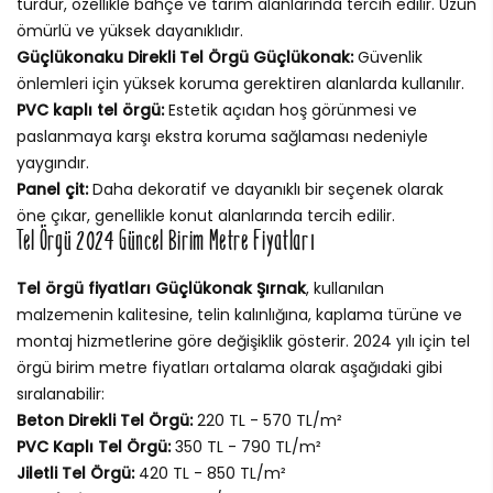
türdür, özellikle bahçe ve tarım alanlarında tercih edilir. Uzun
ömürlü ve yüksek dayanıklıdır.
Güçlükonaku Direkli Tel Örgü Güçlükonak:
Güvenlik
önlemleri için yüksek koruma gerektiren alanlarda kullanılır.
PVC kaplı tel örgü:
Estetik açıdan hoş görünmesi ve
paslanmaya karşı ekstra koruma sağlaması nedeniyle
yaygındır.
Panel çit:
Daha dekoratif ve dayanıklı bir seçenek olarak
öne çıkar, genellikle konut alanlarında tercih edilir.
Tel Örgü 2024 Güncel Birim Metre Fiyatları
Tel örgü fiyatları Güçlükonak Şırnak
, kullanılan
malzemenin kalitesine, telin kalınlığına, kaplama türüne ve
montaj hizmetlerine göre değişiklik gösterir. 2024 yılı için tel
örgü birim metre fiyatları ortalama olarak aşağıdaki gibi
sıralanabilir:
Beton Direkli Tel Örgü:
220 TL - 570 TL/m²
PVC Kaplı Tel Örgü:
350 TL - 790 TL/m²
Jiletli Tel Örgü:
420 TL - 850 TL/m²