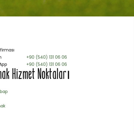
 firması
n
+90 (540) 131 06 06
App
+90 (540) 131 06 06
ak Hizmet Noktaları
ebap
nak