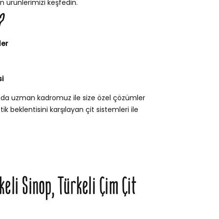
n ürünlerimizi keşfedin.
?
ler
i
unda uzman kadromuz ile size özel çözümler
k beklentisini karşılayan çit sistemleri ile
keli Sinop, Türkeli Çim Çit