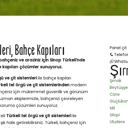
mleri, Bahçe Kapıları
Panel çit
Telefo
bahçeniz ve araziniz için Sinop Türkeli’nde
Whats
Şırn
e kapıları çözümler sunuyoruz.
gü ve çit sistemleri
ile bahçe kapıları
Şırnak
keli tel örgü ve çit sistemlerinden
modern
Beytüşş
 bahçeniz için mükemmel güvenlik ve görünüm
Cizre
 uzman ekiplerimizle, bahçenizi çevreleyen
Güçlüko
ve koruma çözümleri sunuyoruz.
İdil
Silopi
teli
Türkeli tel örgü ve çit sistemleri
ile
Uludere
k hale getirebilirsiniz. Türkeli, bahçeniz için