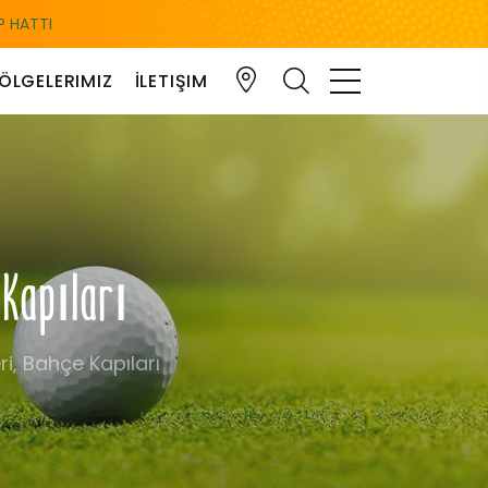
 HATTI
ÖLGELERIMIZ
İLETIŞIM
e Kapıları
ri, Bahçe Kapıları