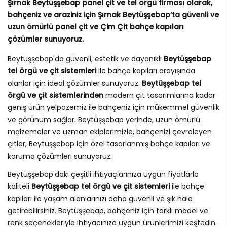
Şırnak Beytüşşebap panel çit ve tel örgü firması olarak,
bahçeniz ve araziniz için Şırnak Beytüşşebap’ta güvenli ve
uzun ömürlü panel çit ve Çim Çit bahçe kapıları
çözümler sunuyoruz.
Beytüşşebap'da güvenli, estetik ve dayanıklı
Beytüşşebap
tel örgü ve çit sistemleri
ile bahçe kapıları arayışında
olanlar için ideal çözümler sunuyoruz.
Beytüşşebap tel
örgü ve çit sistemlerinden
modern çit tasarımlarına kadar
geniş ürün yelpazemiz ile bahçeniz için mükemmel güvenlik
ve görünüm sağlar. Beytüşşebap yerinde, uzun ömürlü
malzemeler ve uzman ekiplerimizle, bahçenizi çevreleyen
çitler, Beytüşşebap için özel tasarlanmış bahçe kapıları ve
koruma çözümleri sunuyoruz.
Beytüşşebap'daki çeşitli ihtiyaçlarınıza uygun fiyatlarla
kaliteli
Beytüşşebap tel örgü ve çit sistemleri
ile bahçe
kapıları ile yaşam alanlarınızı daha güvenli ve şık hale
getirebilirsiniz. Beytüşşebap, bahçeniz için farklı model ve
renk seçenekleriyle ihtiyacınıza uygun ürünlerimizi keşfedin.