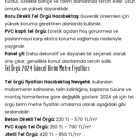
türdür, özellikle bahçe ve tarım alanlarında tercih edilir. Uzun
ömürlü ve yüksek dayanıklıdır.
Boru Direkli Tel Örgü Hacıbektaş:
Güvenlik önlemleri için
yüksek koruma gerektiren alanlarda kullanılır.
PVC kaplı tel örgü:
Estetik açıdan hoş görünmesi ve
paslanmaya karşı ekstra koruma sağlaması nedeniyle
yaygındır.
Panel çit:
Daha dekoratif ve dayanıklı bir seçenek olarak
öne çıkar, genellikle konut alanlarında tercih edilir.
Tel Örgü 2024 Güncel Birim Metre Fiyatları
Tel örgü fiyatları Hacıbektaş Nevşehir
, kullanılan
malzemenin kalitesine, telin kalınlığına, kaplama türüne ve
montaj hizmetlerine göre değişiklik gösterir. 2024 yılı için tel
örgü birim metre fiyatları ortalama olarak aşağıdaki gibi
sıralanabilir:
Beton Direkli Tel Örgü:
220 TL - 570 TL/m²
PVC Kaplı Tel Örgü:
350 TL - 790 TL/m²
Jiletli Tel Örgü:
420 TL - 850 TL/m²