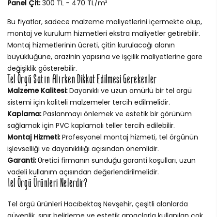
Panel Çit:
300 TL - 470 TL/m²
Bu fiyatlar, sadece malzeme maliyetlerini içermekte olup,
montaj ve kurulum hizmetleri ekstra maliyetler getirebilir.
Montaj hizmetlerinin ücreti, çitin kurulacağı alanın
büyüklüğüne, arazinin yapısına ve işçilik maliyetlerine göre
değişiklik gösterebilir.
Tel Örgü Satın Alırken Dikkat Edilmesi Gerekenler
Malzeme Kalitesi:
Dayanıklı ve uzun ömürlü bir tel örgü
sistemi için kaliteli malzemeler tercih edilmelidir.
Kaplama:
Paslanmayı önlemek ve estetik bir görünüm
sağlamak için PVC kaplamalı teller tercih edilebilir.
Montaj Hizmeti:
Profesyonel montaj hizmeti, tel örgünün
işlevselliği ve dayanıklılığı açısından önemlidir.
Garanti:
Üretici firmanın sunduğu garanti koşulları, uzun
vadeli kullanım açısından değerlendirilmelidir.
Tel Örgü Ürünleri Nelerdir?
Tel örgü ürünleri Hacıbektaş Nevşehir, çeşitli alanlarda
güvenlik, sınır belirleme ve estetik amaçlarla kullanılan çok