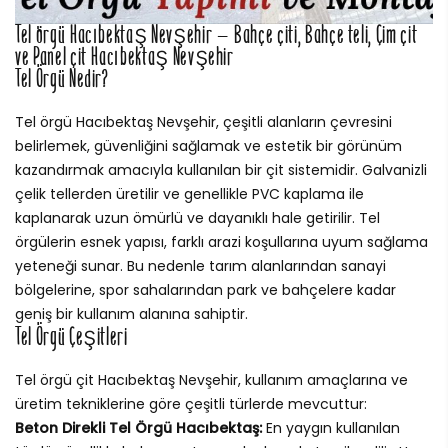
Tel örgü Hacıbektaş Nevşehir – Bahçe çiti, Bahçe teli, Çim çit
ve Panel çit Hacıbektaş Nevşehir
Tel Örgü Nedir?
Tel örgü Hacıbektaş Nevşehir, çeşitli alanların çevresini
belirlemek, güvenliğini sağlamak ve estetik bir görünüm
kazandırmak amacıyla kullanılan bir çit sistemidir. Galvanizli
çelik tellerden üretilir ve genellikle PVC kaplama ile
kaplanarak uzun ömürlü ve dayanıklı hale getirilir. Tel
örgülerin esnek yapısı, farklı arazi koşullarına uyum sağlama
yeteneği sunar. Bu nedenle tarım alanlarından sanayi
bölgelerine, spor sahalarından park ve bahçelere kadar
geniş bir kullanım alanına sahiptir.
Tel Örgü Çeşitleri
Tel örgü çit Hacıbektaş Nevşehir, kullanım amaçlarına ve
üretim tekniklerine göre çeşitli türlerde mevcuttur:
Beton Direkli Tel Örgü Hacıbektaş:
En yaygın kullanılan