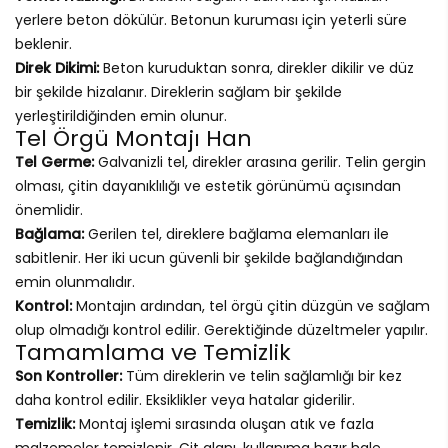
yerlere beton dökülür. Betonun kuruması için yeterli süre
beklenir.
Direk Dikimi:
Beton kuruduktan sonra, direkler dikilir ve düz
bir şekilde hizalanır. Direklerin sağlam bir şekilde
yerleştirildiğinden emin olunur.
Tel Örgü Montajı Han
Tel Germe:
Galvanizli tel, direkler arasına gerilir. Telin gergin
olması, çitin dayanıklılığı ve estetik görünümü açısından
önemlidir.
Bağlama:
Gerilen tel, direklere bağlama elemanları ile
sabitlenir. Her iki ucun güvenli bir şekilde bağlandığından
emin olunmalıdır.
Kontrol:
Montajın ardından, tel örgü çitin düzgün ve sağlam
olup olmadığı kontrol edilir. Gerektiğinde düzeltmeler yapılır.
Tamamlama ve Temizlik
Son Kontroller:
Tüm direklerin ve telin sağlamlığı bir kez
daha kontrol edilir. Eksiklikler veya hatalar giderilir.
Temizlik:
Montaj işlemi sırasında oluşan atık ve fazla
malzemeler temizlenir. Çit alanı, kullanıma hazır hale