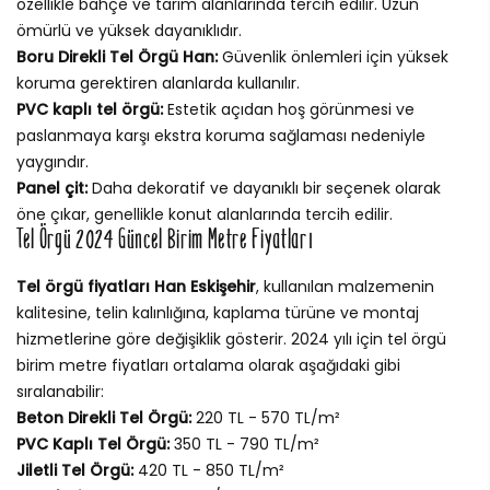
özellikle bahçe ve tarım alanlarında tercih edilir. Uzun
ömürlü ve yüksek dayanıklıdır.
Boru Direkli Tel Örgü Han:
Güvenlik önlemleri için yüksek
koruma gerektiren alanlarda kullanılır.
PVC kaplı tel örgü:
Estetik açıdan hoş görünmesi ve
paslanmaya karşı ekstra koruma sağlaması nedeniyle
yaygındır.
Panel çit:
Daha dekoratif ve dayanıklı bir seçenek olarak
öne çıkar, genellikle konut alanlarında tercih edilir.
Tel Örgü 2024 Güncel Birim Metre Fiyatları
Tel örgü fiyatları Han Eskişehir
, kullanılan malzemenin
kalitesine, telin kalınlığına, kaplama türüne ve montaj
hizmetlerine göre değişiklik gösterir. 2024 yılı için tel örgü
birim metre fiyatları ortalama olarak aşağıdaki gibi
sıralanabilir:
Beton Direkli Tel Örgü:
220 TL - 570 TL/m²
PVC Kaplı Tel Örgü:
350 TL - 790 TL/m²
Jiletli Tel Örgü:
420 TL - 850 TL/m²