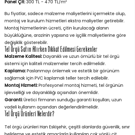
Panel Çit:
300 TL - 470 TL/m²
Bu fiyatlar, sadece malzeme maliyetlerini içermekte olup,
montaj ve kurulum hizmetleri ekstra maliyetler getirebilir.
Montaj hizmetlerinin ücreti, çitin kurulacağı alanın
büyüklüğüne, arazinin yapısına ve işçilik maliyetlerine göre
değişiklik gösterebilir.
Tel Örgü Satın Alırken Dikkat Edilmesi Gerekenler
Malzeme Kalitesi:
Dayanıklı ve uzun ömürlü bir tel örgü
sistemi için kaliteli malzemeler tercih edilmelidir.
Kaplama:
Paslanmayı önlemek ve estetik bir görünüm
sağlamak için PVC kaplamalı teller tercih edilebilir.
Montaj Hizmeti:
Profesyonel montaj hizmeti, tel örgünün
işlevselliği ve dayanıklılığı açısından önemlidir.
Garanti:
Üretici firmanın sunduğu garanti koşulları, uzun
vadeli kullanım açısından değerlendirilmelidir.
Tel Örgü Ürünleri Nelerdir?
Tel örgü ürünleri Han Eskişehir, çeşitli alanlarda güvenlik, sınır
belirleme ve estetik amaçlarla kullanılan çok yönlü çit